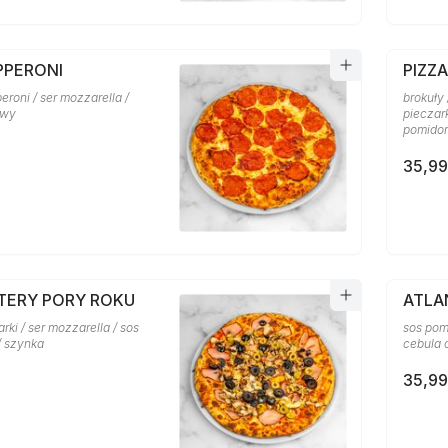
PPERONI
PIZZ
eroni / ser mozzarella /
brokuły 
owy
pieczark
pomido
35,99
ZTERY PORY ROKU
ATLA
arki / ser mozzarella / sos
sos pom
/ szynka
cebula 
35,99