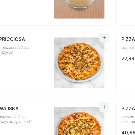
PRICCIOSA
PIZZ
er mozzarella / sos
ser moz
/ szynka
27,99
AWAJSKA
PIZZ
mozzarella / sos
boczek /
 szynka / pieczarki
mozzare
40,99