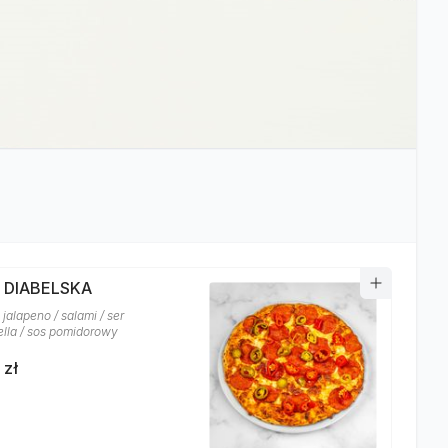
A DIABELSKA
jalapeno / salami / ser
lla / sos pomidorowy
 zł