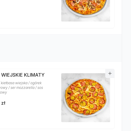
 WIEJSKIE KLIMATY
 kiełbasa wiejska / ogórek
owy / ser mozzarella / sos
rowy
 zł