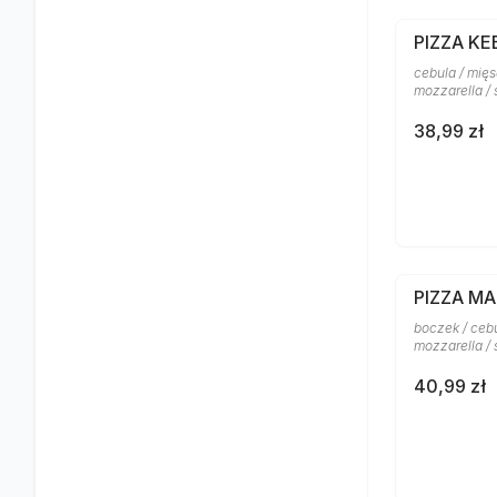
PIZZA KE
cebula / mięs
mozzarella /
38,99 zł
PIZZA M
boczek / cebu
mozzarella /
40,99 zł