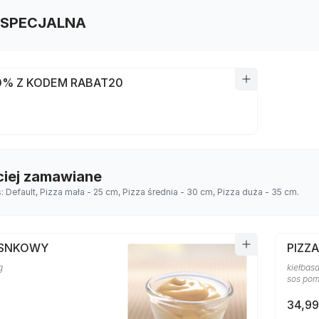
 SPECJALNA
0% Z KODEM RABAT20
ciej zamawiane
s: Default, Pizza mała - 25 cm, Pizza średnia - 30 cm, Pizza duża - 35 cm.
OSNKOWY
PIZZ
g
kiełbasa
sos po
34,99