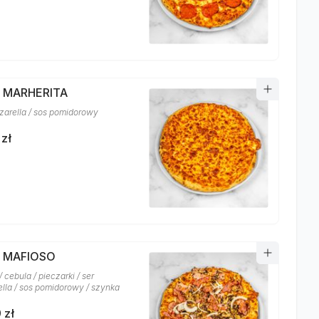
A MARHERITA
zarella / sos pomidorowy
 zł
A MAFIOSO
 cebula / pieczarki / ser
lla / sos pomidorowy / szynka
 zł