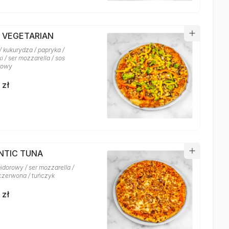
A VEGETARIAN
/ kukurydza / papryka /
i / ser mozzarella / sos
rowy
 zł
NTIC TUNA
idorowy / ser mozzarella /
czerwona / tuńczyk
 zł