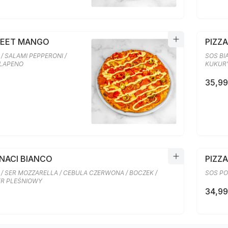
WEET MANGO
PIZZ
/ SALAMI PEPPERONI /
SOS BI
ALAPENO
KUKURY
35,99
INACI BIANCO
PIZZA
 / SER MOZZARELLA / CEBULA CZERWONA / BOCZEK /
SOS PO
SER PLEŚNIOWY
34,99