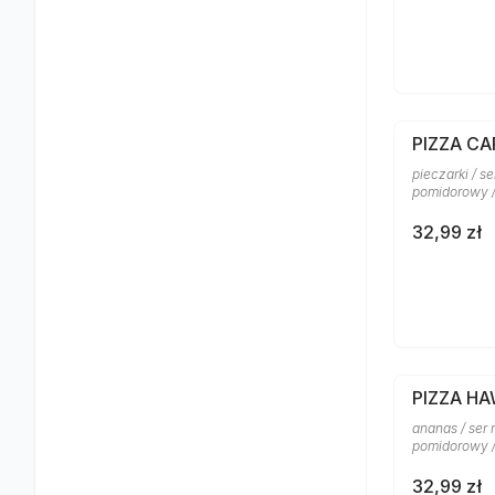
PIZZA CA
pieczarki / s
pomidorowy 
32,99 zł
PIZZA H
ananas / ser 
pomidorowy /
32,99 zł