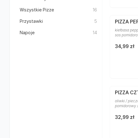
Wszystkie Pizze
16
Przystawki
5
PIZZA PE
kiełbasa pepp
Napoje
14
sos pomidor
34,99 zł
PIZZA C
oliwki / piecz
pomidorowy 
32,99 zł