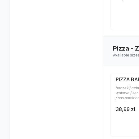
Pizza - 
Available size
PIZZA B
boczek / ceb
wołowe / ser
/ sos pomido
38,99 zł