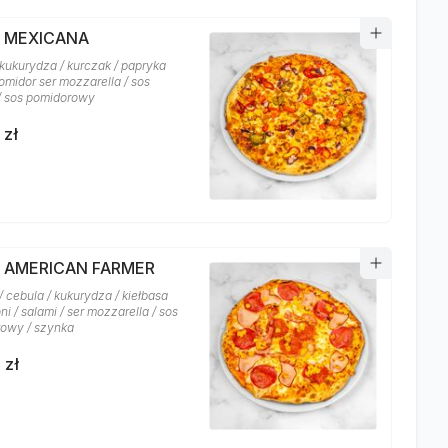
A MEXICANA
 kukurydza / kurczak / papryka
 pomidor ser mozzarella / sos
 / sos pomidorowy
 zł
A AMERICAN FARMER
 cebula / kukurydza / kiełbasa
i / salami / ser mozzarella / sos
owy / szynka
 zł