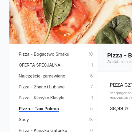
Pizza - Bogactwo Smaku
10
Pizza -
Available size
OFERTA SPECJALNA
1
Najczęściej zamawiane
6
PIZZA CZ
Pizza - Znane i Lubiane
7
ser gorgonzol
Pizza - Klasyka Klasyki
1
mozzarella /
38,99 zł
Pizza - Taxi Poleca
5
Sosy
13
Pizza - Klasyka Gatunku
6