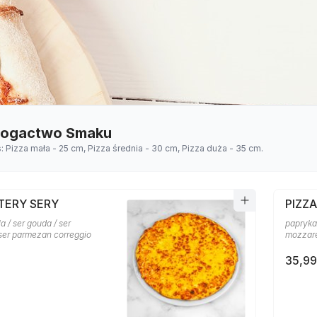
 Bogactwo Smaku
s: Pizza mała - 25 cm, Pizza średnia - 30 cm, Pizza duża - 35 cm.
TERY SERY
PIZZ
a / ser gouda / ser
papryka 
 ser parmezan correggio
mozzare
35,99