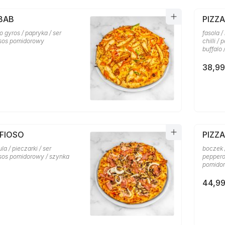
BAB
PIZZ
o gyros / papryka / ser
fasola /
 sos pomidorowy
chilli /
buffalo
38,99
AFIOSO
PIZZ
la / pieczarki / ser
boczek /
 sos pomidorowy / szynka
pepperon
pomidor
44,99