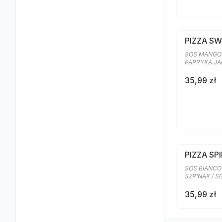
PIZZA S
SOS MANGO 
PAPRYKA J
35,99 zł
PIZZA SP
SOS BIANCO
SZPINAK / 
35,99 zł