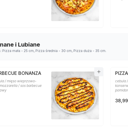
Znane i Lubiane
s: Pizza mała - 25 cm, Pizza średnia - 30 cm, Pizza duża - 35 cm.
ARBECUE BONANZA
PIZZA
ula / mięso wieprzowo-
cebula /
 mozzarella / sos barbecue
konserw
rowy
pomido
38,99