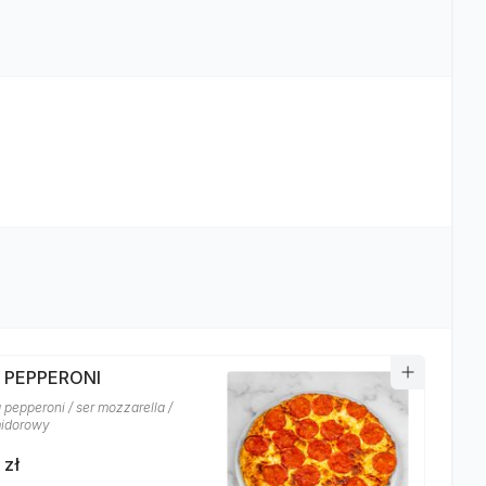
A PEPPERONI
 pepperoni / ser mozzarella /
midorowy
 zł