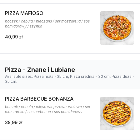
PIZZA MAFIOSO
boczek / cebula / pieczarki / ser mozzarella / sos
pomidorowy / szynka
40,99 zł
Pizza - Znane i Lubiane
Available sizes: Pizza mała - 25 cm, Pizza średnia - 30 cm, Pizza duża -
35 cm.
PIZZA BARBECUE BONANZA
boczek / cebula / mięso wieprzowo-wołowe / ser
mozzarella / sos barbecue / sos pomidorowy
38,99 zł