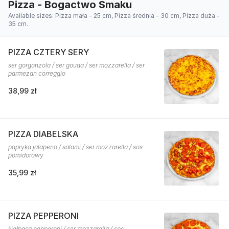
Pizza - Bogactwo Smaku
Available sizes: Pizza mała - 25 cm, Pizza średnia - 30 cm, Pizza duża -
35 cm.
PIZZA CZTERY SERY
ser gorgonzola / ser gouda / ser mozzarella / ser
parmezan correggio
38,99 zł
PIZZA DIABELSKA
papryka jalapeno / salami / ser mozzarella / sos
pomidorowy
35,99 zł
PIZZA PEPPERONI
kiełbasa pepperoni / ser mozzarella / sos