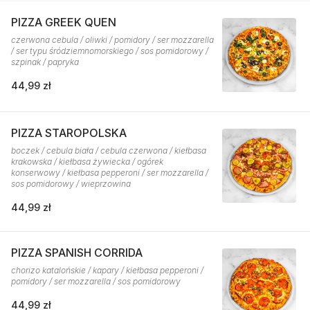
PIZZA GREEK QUEN
czerwona cebula / oliwki / pomidory / ser mozzarella
/ ser typu śródziemnomorskiego / sos pomidorowy /
szpinak / papryka
44,99 zł
PIZZA STAROPOLSKA
boczek / cebula biała / cebula czerwona / kiełbasa
krakowska / kiełbasa żywiecka / ogórek
konserwowy / kiełbasa pepperoni / ser mozzarella /
sos pomidorowy / wieprzowina
44,99 zł
PIZZA SPANISH CORRIDA
chorizo katalońskie / kapary / kiełbasa pepperoni /
pomidory / ser mozzarella / sos pomidorowy
44,99 zł