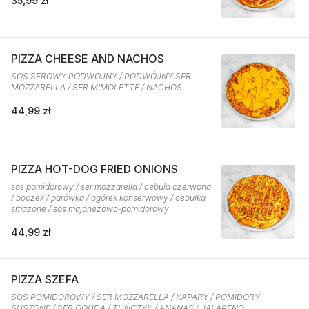
35,99 zł
PIZZA CHEESE AND NACHOS
SOS SEROWY PODWÓJNY / PODWÓJNY SER
MOZZARELLA / SER MIMOLETTE / NACHOS
44,99 zł
PIZZA HOT-DOG FRIED ONIONS
sos pomidorowy / ser mozzarella / cebula czerwona
/ boczek / parówka / ogórek konserwowy / cebulka
smażone / sos majonezowo-pomidorowy
44,99 zł
PIZZA SZEFA
SOS POMIDOROWY / SER MOZZARELLA / KAPARY / POMIDORY
SUSZONE / SER GOUDA / TUŃCZYK / ANANAS / JALAPENO