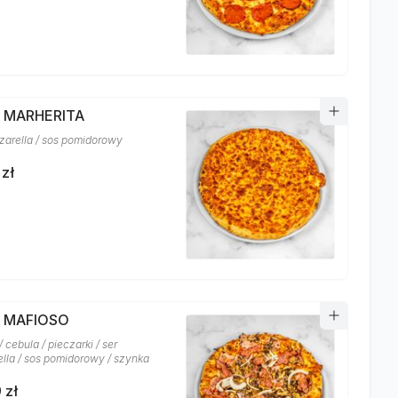
A MARHERITA
zarella / sos pomidorowy
 zł
A MAFIOSO
 cebula / pieczarki / ser
lla / sos pomidorowy / szynka
 zł