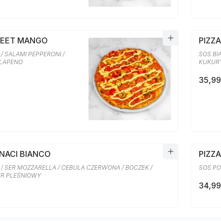
WEET MANGO
PIZZ
/ SALAMI PEPPERONI /
SOS BI
ALAPENO
KUKURY
35,99
INACI BIANCO
PIZZA
 / SER MOZZARELLA / CEBULA CZERWONA / BOCZEK /
SOS PO
SER PLEŚNIOWY
34,99