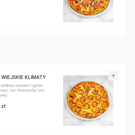
 WIEJSKIE KLIMATY
 kiełbasa wiejska / ogórek
owy / ser mozzarella / sos
rowy
 zł