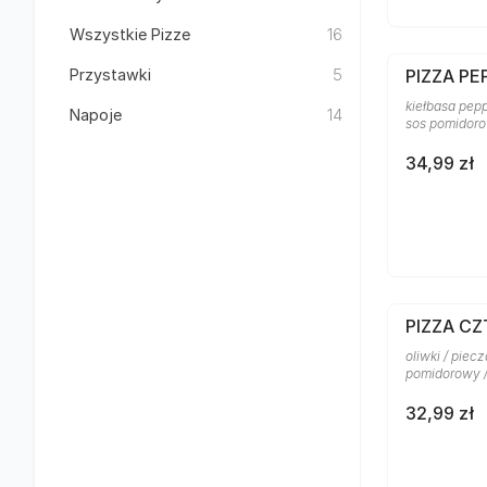
Wszystkie Pizze
16
Przystawki
5
PIZZA PE
kiełbasa pepp
Napoje
14
sos pomidor
34,99 zł
PIZZA C
oliwki / piecz
pomidorowy 
32,99 zł