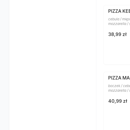
PIZZA KE
cebula / mięs
mozzarella /
38,99 zł
PIZZA M
boczek / cebu
mozzarella /
40,99 zł