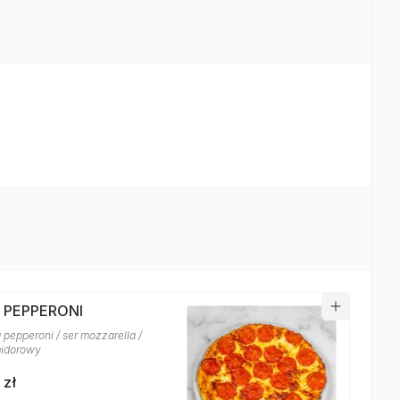
A PEPPERONI
 pepperoni / ser mozzarella /
midorowy
 zł