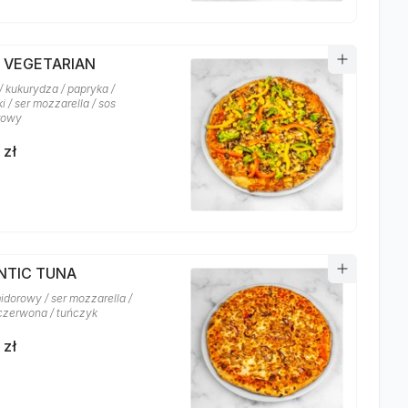
A VEGETARIAN
/ kukurydza / papryka /
i / ser mozzarella / sos
rowy
 zł
NTIC TUNA
idorowy / ser mozzarella /
czerwona / tuńczyk
 zł