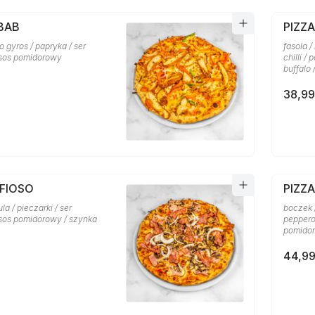
BAB
PIZZ
o gyros / papryka / ser
fasola /
 sos pomidorowy
chilli /
buffalo
38,99
AFIOSO
PIZZ
la / pieczarki / ser
boczek /
 sos pomidorowy / szynka
pepperon
pomidor
44,99