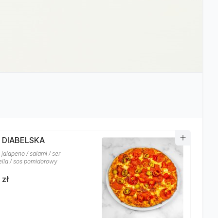
A DIABELSKA
jalapeno / salami / ser
lla / sos pomidorowy
 zł