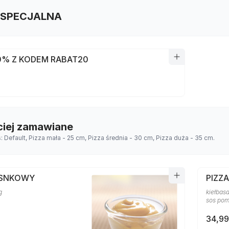
 SPECJALNA
0% Z KODEM RABAT20
ciej zamawiane
s: Default, Pizza mała - 25 cm, Pizza średnia - 30 cm, Pizza duża - 35 cm.
OSNKOWY
PIZZ
g
kiełbasa
sos po
34,99