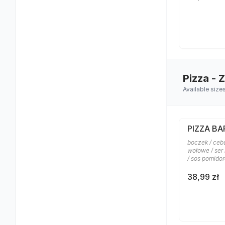
Pizza - 
Available size
PIZZA B
boczek / ceb
wołowe / ser
/ sos pomido
38,99 zł