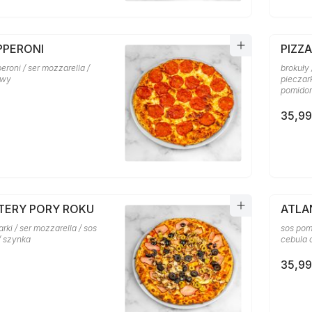
PPERONI
PIZZ
eroni / ser mozzarella /
brokuły 
owy
pieczark
pomido
35,99
ZTERY PORY ROKU
ATLA
arki / ser mozzarella / sos
sos pom
/ szynka
cebula 
35,99