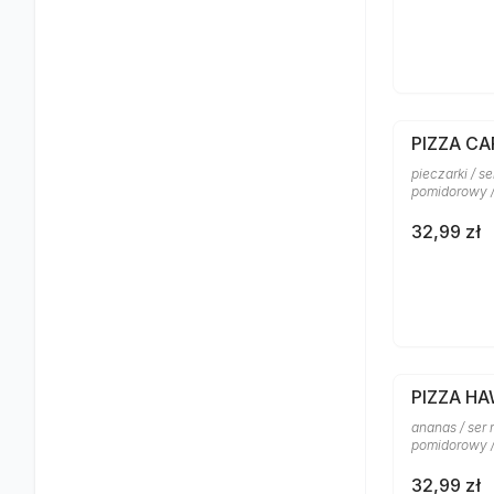
PIZZA CA
pieczarki / s
pomidorowy 
32,99 zł
PIZZA H
ananas / ser 
pomidorowy /
32,99 zł