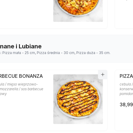
Znane i Lubiane
s: Pizza mała - 25 cm, Pizza średnia - 30 cm, Pizza duża - 35 cm.
ARBECUE BONANZA
PIZZA
ula / mięso wieprzowo-
cebula /
 mozzarella / sos barbecue
konserw
rowy
pomido
38,99