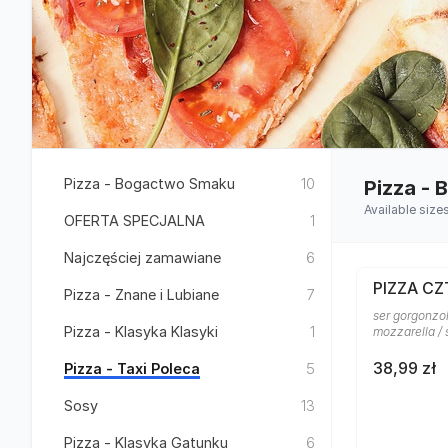
Pizza - Bogactwo Smaku
10
Pizza -
Available size
OFERTA SPECJALNA
1
Najczęściej zamawiane
6
PIZZA CZ
Pizza - Znane i Lubiane
7
ser gorgonzol
Pizza - Klasyka Klasyki
1
mozzarella /
38,99 zł
Pizza - Taxi Poleca
5
Sosy
13
Pizza - Klasyka Gatunku
6