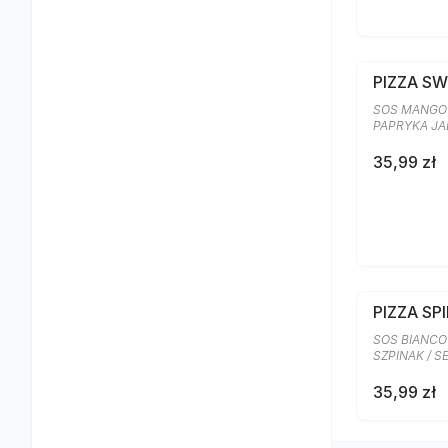
PIZZA S
SOS MANGO 
PAPRYKA J
35,99 zł
PIZZA SP
SOS BIANCO
SZPINAK / 
35,99 zł