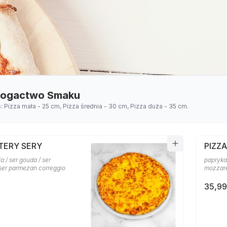
 Bogactwo Smaku
s: Pizza mała - 25 cm, Pizza średnia - 30 cm, Pizza duża - 35 cm.
TERY SERY
PIZZ
a / ser gouda / ser
papryka 
 ser parmezan correggio
mozzare
35,99