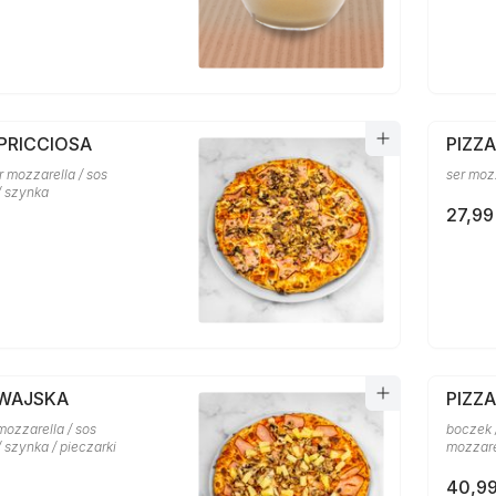
PRICCIOSA
PIZZ
er mozzarella / sos
ser moz
/ szynka
27,99
AWAJSKA
PIZZ
mozzarella / sos
boczek /
 szynka / pieczarki
mozzare
40,99