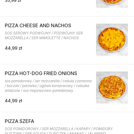
35,99 zł
PIZZA CHEESE AND NACHOS
SOS SEROWY PODWÓJNY / PODWÓJNY SER
MOZZARELLA / SER MIMOLETTE / NACHOS
44,99 zł
PIZZA HOT-DOG FRIED ONIONS
sos pomidorowy / ser mozzarella / cebula czerwona
/ boczek / parówka / ogórek konserwowy / cebulka
smażone / sos majonezowo-pomidorowy
44,99 zł
PIZZA SZEFA
SOS POMIDOROWY / SER MOZZARELLA / KAPARY / POMIDORY
SUSZONE / SER GOUDA / TUŃCZYK / ANANAS / JALAPENO