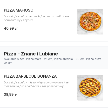
PIZZA MAFIOSO
boczek / cebula / pieczarki / ser mozzarella / sos
pomidorowy / szynka
40,99 zł
Pizza - Znane i Lubiane
Available sizes: Pizza mała - 25 cm, Pizza średnia - 30 cm, Pizza duża -
35 cm.
PIZZA BARBECUE BONANZA
boczek / cebula / mięso wieprzowo-wołowe / ser
mozzarella / sos barbecue / sos pomidorowy
38,99 zł