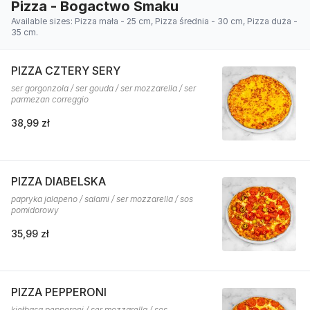
Pizza - Bogactwo Smaku
Available sizes: Pizza mała - 25 cm, Pizza średnia - 30 cm, Pizza duża -
35 cm.
PIZZA CZTERY SERY
ser gorgonzola / ser gouda / ser mozzarella / ser
parmezan correggio
38,99 zł
PIZZA DIABELSKA
papryka jalapeno / salami / ser mozzarella / sos
pomidorowy
35,99 zł
PIZZA PEPPERONI
kiełbasa pepperoni / ser mozzarella / sos