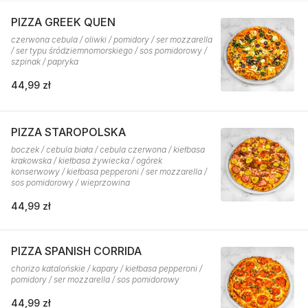
PIZZA GREEK QUEN
czerwona cebula / oliwki / pomidory / ser mozzarella
/ ser typu śródziemnomorskiego / sos pomidorowy /
szpinak / papryka
44,99 zł
PIZZA STAROPOLSKA
boczek / cebula biała / cebula czerwona / kiełbasa
krakowska / kiełbasa żywiecka / ogórek
konserwowy / kiełbasa pepperoni / ser mozzarella /
sos pomidorowy / wieprzowina
44,99 zł
PIZZA SPANISH CORRIDA
chorizo katalońskie / kapary / kiełbasa pepperoni /
pomidory / ser mozzarella / sos pomidorowy
44,99 zł