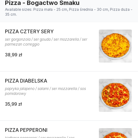
Pizza - Bogactwo Smaku
Available sizes: Pizza mała - 25 cm, Pizza średnia - 30 cm, Pizza duża -
35 cm.
PIZZA CZTERY SERY
ser gorgonzola / ser gouda / ser mozzarella / ser
parmezan correggio
38,99 zł
PIZZA DIABELSKA
papryka jalapeno / salami / ser mozzarella / sos
pomidorowy
35,99 zł
PIZZA PEPPERONI
kiełbasa pepperoni / ser mozzarella / sos