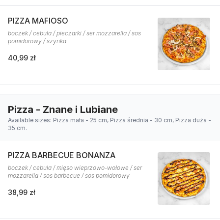
PIZZA MAFIOSO
boczek / cebula / pieczarki / ser mozzarella / sos
pomidorowy / szynka
40,99 zł
Pizza - Znane i Lubiane
Available sizes: Pizza mała - 25 cm, Pizza średnia - 30 cm, Pizza duża -
35 cm.
PIZZA BARBECUE BONANZA
boczek / cebula / mięso wieprzowo-wołowe / ser
mozzarella / sos barbecue / sos pomidorowy
38,99 zł