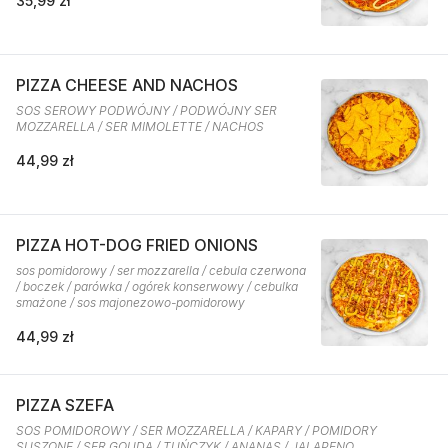
35,99 zł
PIZZA CHEESE AND NACHOS
SOS SEROWY PODWÓJNY / PODWÓJNY SER
MOZZARELLA / SER MIMOLETTE / NACHOS
44,99 zł
PIZZA HOT-DOG FRIED ONIONS
sos pomidorowy / ser mozzarella / cebula czerwona
/ boczek / parówka / ogórek konserwowy / cebulka
smażone / sos majonezowo-pomidorowy
44,99 zł
PIZZA SZEFA
SOS POMIDOROWY / SER MOZZARELLA / KAPARY / POMIDORY
SUSZONE / SER GOUDA / TUŃCZYK / ANANAS / JALAPENO