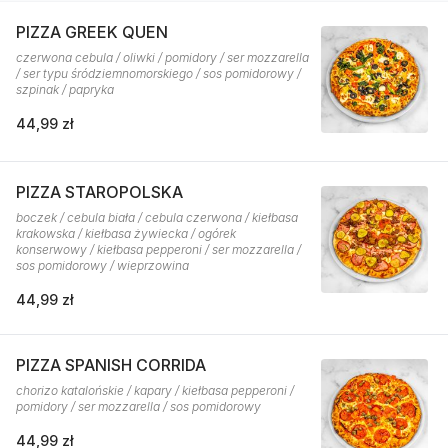
PIZZA GREEK QUEN
czerwona cebula / oliwki / pomidory / ser mozzarella
/ ser typu śródziemnomorskiego / sos pomidorowy /
szpinak / papryka
44,99 zł
PIZZA STAROPOLSKA
boczek / cebula biała / cebula czerwona / kiełbasa
krakowska / kiełbasa żywiecka / ogórek
konserwowy / kiełbasa pepperoni / ser mozzarella /
sos pomidorowy / wieprzowina
44,99 zł
PIZZA SPANISH CORRIDA
chorizo katalońskie / kapary / kiełbasa pepperoni /
pomidory / ser mozzarella / sos pomidorowy
44,99 zł