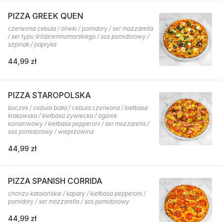
PIZZA GREEK QUEN
czerwona cebula / oliwki / pomidory / ser mozzarella
/ ser typu śródziemnomorskiego / sos pomidorowy /
szpinak / papryka
44,99 zł
PIZZA STAROPOLSKA
boczek / cebula biała / cebula czerwona / kiełbasa
krakowska / kiełbasa żywiecka / ogórek
konserwowy / kiełbasa pepperoni / ser mozzarella /
sos pomidorowy / wieprzowina
44,99 zł
PIZZA SPANISH CORRIDA
chorizo katalońskie / kapary / kiełbasa pepperoni /
pomidory / ser mozzarella / sos pomidorowy
44,99 zł