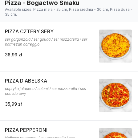
Pizza - Bogactwo Smaku
Available sizes: Pizza mała - 25 cm, Pizza średnia - 30 cm, Pizza duża -
35 cm.
PIZZA CZTERY SERY
ser gorgonzola / ser gouda / ser mozzarella / ser
parmezan correggio
38,99 zł
PIZZA DIABELSKA
papryka jalapeno / salami / ser mozzarella / sos
pomidorowy
35,99 zł
PIZZA PEPPERONI
kiełbasa pepperoni / ser mozzarella / sos