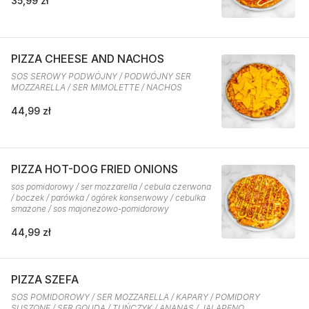
35,99 zł
PIZZA CHEESE AND NACHOS
SOS SEROWY PODWÓJNY / PODWÓJNY SER
MOZZARELLA / SER MIMOLETTE / NACHOS
44,99 zł
PIZZA HOT-DOG FRIED ONIONS
sos pomidorowy / ser mozzarella / cebula czerwona
/ boczek / parówka / ogórek konserwowy / cebulka
smażone / sos majonezowo-pomidorowy
44,99 zł
PIZZA SZEFA
SOS POMIDOROWY / SER MOZZARELLA / KAPARY / POMIDORY
SUSZONE / SER GOUDA / TUŃCZYK / ANANAS / JALAPENO