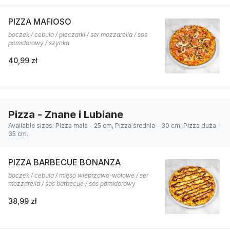
PIZZA MAFIOSO
boczek / cebula / pieczarki / ser mozzarella / sos
pomidorowy / szynka
40,99 zł
Pizza - Znane i Lubiane
Available sizes: Pizza mała - 25 cm, Pizza średnia - 30 cm, Pizza duża -
35 cm.
PIZZA BARBECUE BONANZA
boczek / cebula / mięso wieprzowo-wołowe / ser
mozzarella / sos barbecue / sos pomidorowy
38,99 zł