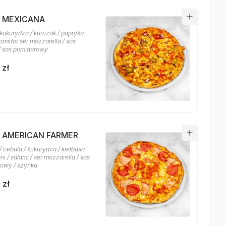
A MEXICANA
 kukurydza / kurczak / papryka
 pomidor ser mozzarella / sos
 / sos pomidorowy
 zł
A AMERICAN FARMER
 cebula / kukurydza / kiełbasa
i / salami / ser mozzarella / sos
owy / szynka
 zł