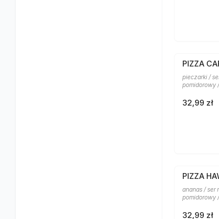
PIZZA CA
pieczarki / s
pomidorowy 
32,99 zł
PIZZA H
ananas / ser 
pomidorowy /
32,99 zł