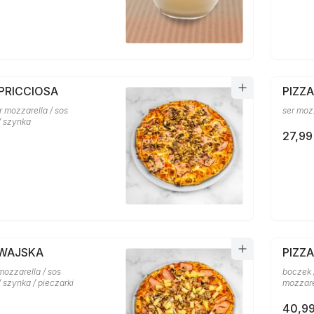
PRICCIOSA
PIZZ
er mozzarella / sos
ser moz
/ szynka
27,99
AWAJSKA
PIZZ
mozzarella / sos
boczek /
 szynka / pieczarki
mozzare
40,99