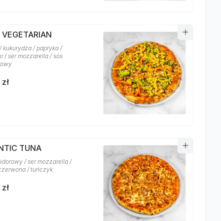
A VEGETARIAN
/ kukurydza / papryka /
i / ser mozzarella / sos
rowy
 zł
NTIC TUNA
idorowy / ser mozzarella /
czerwona / tuńczyk
 zł