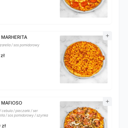
A MARHERITA
zarella / sos pomidorowy
 zł
A MAFIOSO
 cebula / pieczarki / ser
lla / sos pomidorowy / szynka
 zł