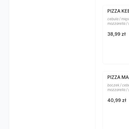
PIZZA KE
cebula / mięs
mozzarella /
38,99 zł
PIZZA M
boczek / cebu
mozzarella /
40,99 zł