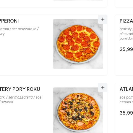
PPERONI
PIZZ
eroni / ser mozzarella /
brokuły 
owy
pieczark
pomido
35,99
ZTERY PORY ROKU
ATLA
arki / ser mozzarella / sos
sos pom
/ szynka
cebula 
35,99