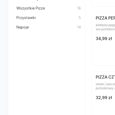
Wszystkie Pizze
16
Przystawki
5
PIZZA PE
kiełbasa pepp
Napoje
14
sos pomidor
34,99 zł
PIZZA C
oliwki / piecz
pomidorowy 
32,99 zł