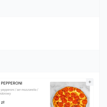
A PEPPERONI
 pepperoni / ser mozzarella /
midorowy
 zł