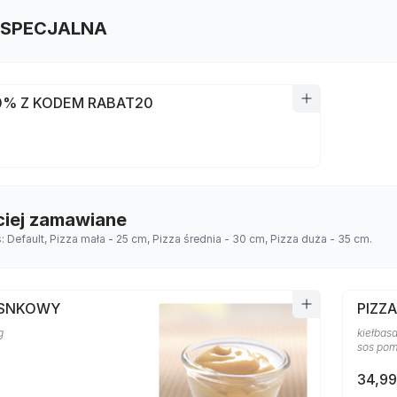
 SPECJALNA
0% Z KODEM RABAT20
ciej zamawiane
s: Default, Pizza mała - 25 cm, Pizza średnia - 30 cm, Pizza duża - 35 cm.
OSNKOWY
PIZZ
g
kiełbasa
sos po
34,99