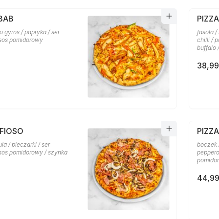
BAB
PIZZ
o gyros / papryka / ser
fasola /
 sos pomidorowy
chilli /
buffalo
38,99
AFIOSO
PIZZ
la / pieczarki / ser
boczek /
 sos pomidorowy / szynka
pepperon
pomidor
44,99