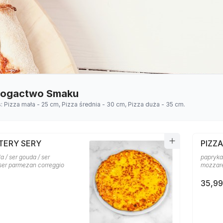
 Bogactwo Smaku
s: Pizza mała - 25 cm, Pizza średnia - 30 cm, Pizza duża - 35 cm.
TERY SERY
PIZZ
a / ser gouda / ser
papryka 
 ser parmezan correggio
mozzare
35,99