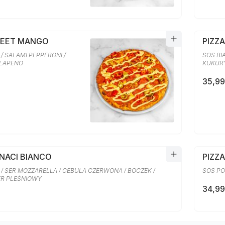
WEET MANGO
PIZZ
/ SALAMI PEPPERONI /
SOS BI
ALAPENO
KUKURY
35,99
INACI BIANCO
PIZZA
 / SER MOZZARELLA / CEBULA CZERWONA / BOCZEK /
SOS PO
SER PLEŚNIOWY
34,99