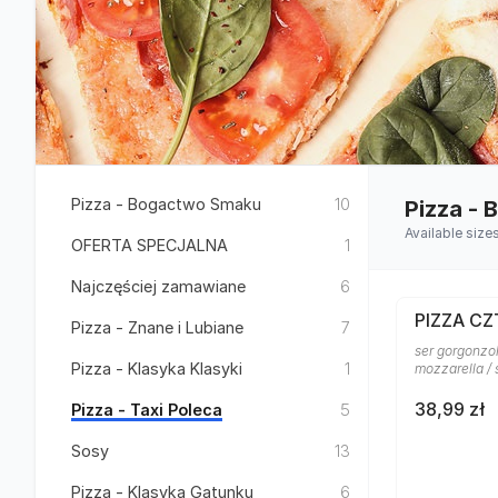
Pizza - Bogactwo Smaku
10
Pizza -
Available size
OFERTA SPECJALNA
1
Najczęściej zamawiane
6
PIZZA CZ
Pizza - Znane i Lubiane
7
ser gorgonzol
Pizza - Klasyka Klasyki
1
mozzarella /
38,99 zł
Pizza - Taxi Poleca
5
Sosy
13
Pizza - Klasyka Gatunku
6