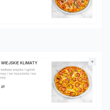
 WIEJSKIE KLIMATY
 kiełbasa wiejska / ogórek
owy / ser mozzarella / sos
rowy
 zł