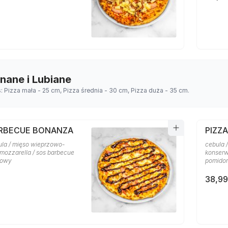
Znane i Lubiane
s: Pizza mała - 25 cm, Pizza średnia - 30 cm, Pizza duża - 35 cm.
ARBECUE BONANZA
PIZZA
ula / mięso wieprzowo-
cebula /
 mozzarella / sos barbecue
konserw
rowy
pomido
38,99