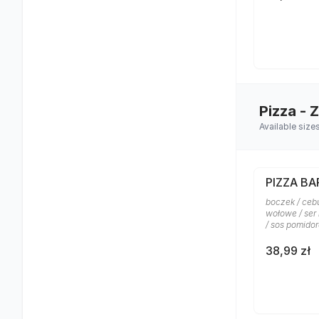
Pizza - 
Available size
PIZZA B
boczek / ceb
wołowe / ser
/ sos pomido
38,99 zł