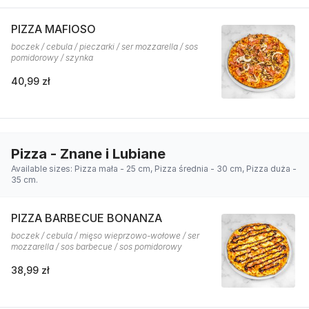
PIZZA MAFIOSO
boczek / cebula / pieczarki / ser mozzarella / sos
pomidorowy / szynka
40,99 zł
Pizza - Znane i Lubiane
Available sizes: Pizza mała - 25 cm, Pizza średnia - 30 cm, Pizza duża -
35 cm.
PIZZA BARBECUE BONANZA
boczek / cebula / mięso wieprzowo-wołowe / ser
mozzarella / sos barbecue / sos pomidorowy
38,99 zł