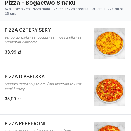
Pizza - Bogactwo Smaku
Available sizes: Pizza mała - 25 cm, Pizza średnia - 30 cm, Pizza duża -
35 cm.
PIZZA CZTERY SERY
ser gorgonzola / ser gouda / ser mozzarella / ser
parmezan correggio
38,99 zł
PIZZA DIABELSKA
papryka jalapeno / salami / ser mozzarella / sos
pomidorowy
35,99 zł
PIZZA PEPPERONI
kiełbasa pepperoni / ser mozzarella / sos