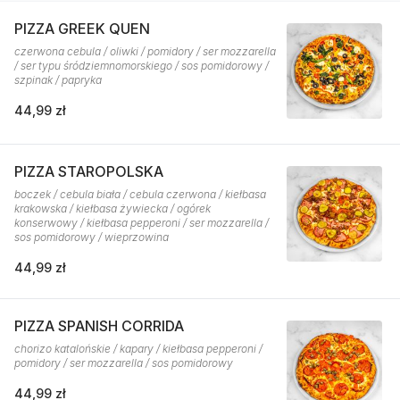
PIZZA GREEK QUEN
czerwona cebula / oliwki / pomidory / ser mozzarella
/ ser typu śródziemnomorskiego / sos pomidorowy /
szpinak / papryka
44,99 zł
PIZZA STAROPOLSKA
boczek / cebula biała / cebula czerwona / kiełbasa
krakowska / kiełbasa żywiecka / ogórek
konserwowy / kiełbasa pepperoni / ser mozzarella /
sos pomidorowy / wieprzowina
44,99 zł
PIZZA SPANISH CORRIDA
chorizo katalońskie / kapary / kiełbasa pepperoni /
pomidory / ser mozzarella / sos pomidorowy
44,99 zł