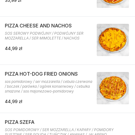
35,99 zł
PIZZA CHEESE AND NACHOS
SOS SEROWY PODWÓJNY / PODWÓJNY SER
MOZZARELLA / SER MIMOLETTE / NACHOS
44,99 zł
PIZZA HOT-DOG FRIED ONIONS
sos pomidorowy / ser mozzarella / cebula czerwona
/ boczek / parówka / ogórek konserwowy / cebulka
smażone / sos majonezowo-pomidorowy
44,99 zł
PIZZA SZEFA
SOS POMIDOROWY / SER MOZZARELLA / KAPARY / POMIDORY
SUSZONE / SER GOUDA / TUŃCZYK / ANANAS / JALAPENO