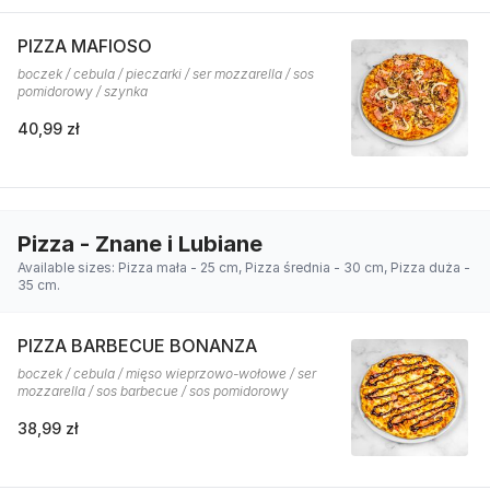
PIZZA MAFIOSO
boczek / cebula / pieczarki / ser mozzarella / sos
pomidorowy / szynka
40,99 zł
Pizza - Znane i Lubiane
Available sizes: Pizza mała - 25 cm, Pizza średnia - 30 cm, Pizza duża -
35 cm.
PIZZA BARBECUE BONANZA
boczek / cebula / mięso wieprzowo-wołowe / ser
mozzarella / sos barbecue / sos pomidorowy
38,99 zł