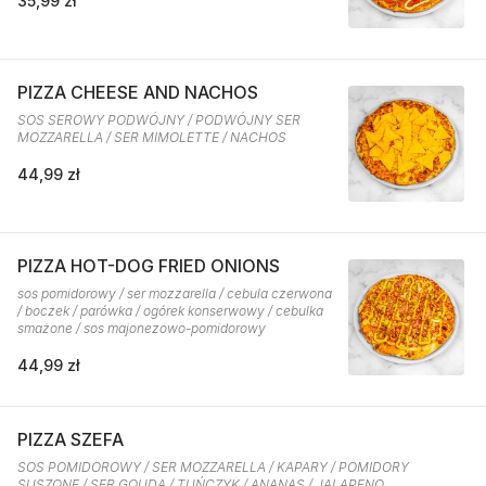
35,99 zł
PIZZA CHEESE AND NACHOS
SOS SEROWY PODWÓJNY / PODWÓJNY SER
MOZZARELLA / SER MIMOLETTE / NACHOS
44,99 zł
PIZZA HOT-DOG FRIED ONIONS
sos pomidorowy / ser mozzarella / cebula czerwona
/ boczek / parówka / ogórek konserwowy / cebulka
smażone / sos majonezowo-pomidorowy
44,99 zł
PIZZA SZEFA
SOS POMIDOROWY / SER MOZZARELLA / KAPARY / POMIDORY
SUSZONE / SER GOUDA / TUŃCZYK / ANANAS / JALAPENO