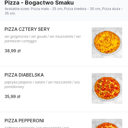
Pizza - Bogactwo Smaku
Available sizes: Pizza mała - 25 cm, Pizza średnia - 30 cm, Pizza duża -
35 cm.
PIZZA CZTERY SERY
ser gorgonzola / ser gouda / ser mozzarella / ser
parmezan correggio
38,99 zł
PIZZA DIABELSKA
papryka jalapeno / salami / ser mozzarella / sos
pomidorowy
35,99 zł
PIZZA PEPPERONI
kiełbasa pepperoni / ser mozzarella / sos