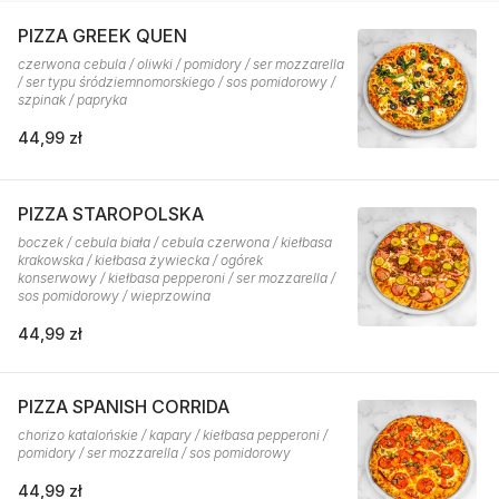
PIZZA GREEK QUEN
czerwona cebula / oliwki / pomidory / ser mozzarella
/ ser typu śródziemnomorskiego / sos pomidorowy /
szpinak / papryka
44,99 zł
PIZZA STAROPOLSKA
boczek / cebula biała / cebula czerwona / kiełbasa
krakowska / kiełbasa żywiecka / ogórek
konserwowy / kiełbasa pepperoni / ser mozzarella /
sos pomidorowy / wieprzowina
44,99 zł
PIZZA SPANISH CORRIDA
chorizo katalońskie / kapary / kiełbasa pepperoni /
pomidory / ser mozzarella / sos pomidorowy
44,99 zł