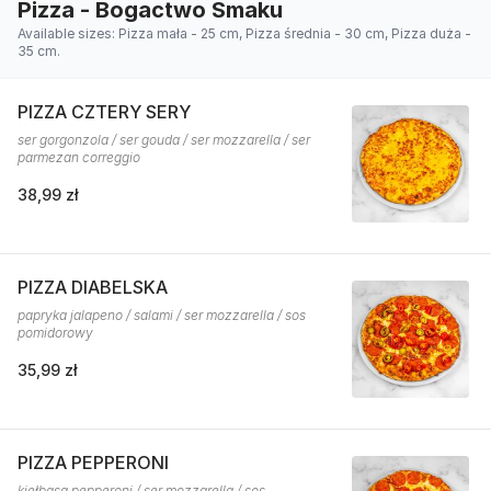
Pizza - Bogactwo Smaku
Available sizes: Pizza mała - 25 cm, Pizza średnia - 30 cm, Pizza duża -
35 cm.
PIZZA CZTERY SERY
ser gorgonzola / ser gouda / ser mozzarella / ser
parmezan correggio
38,99 zł
PIZZA DIABELSKA
papryka jalapeno / salami / ser mozzarella / sos
pomidorowy
35,99 zł
PIZZA PEPPERONI
kiełbasa pepperoni / ser mozzarella / sos