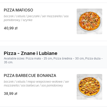
PIZZA MAFIOSO
boczek / cebula / pieczarki / ser mozzarella / sos
pomidorowy / szynka
40,99 zł
Pizza - Znane i Lubiane
Available sizes: Pizza mała - 25 cm, Pizza średnia - 30 cm, Pizza duża -
35 cm.
PIZZA BARBECUE BONANZA
boczek / cebula / mięso wieprzowo-wołowe / ser
mozzarella / sos barbecue / sos pomidorowy
38,99 zł