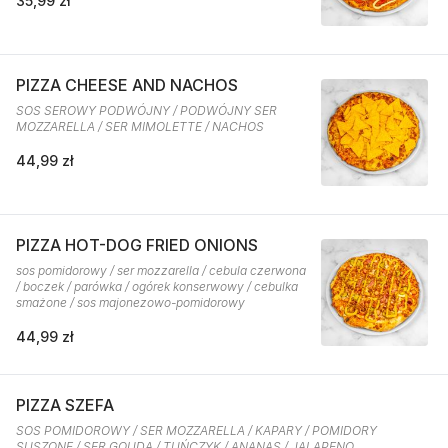
35,99 zł
PIZZA CHEESE AND NACHOS
SOS SEROWY PODWÓJNY / PODWÓJNY SER
MOZZARELLA / SER MIMOLETTE / NACHOS
44,99 zł
PIZZA HOT-DOG FRIED ONIONS
sos pomidorowy / ser mozzarella / cebula czerwona
/ boczek / parówka / ogórek konserwowy / cebulka
smażone / sos majonezowo-pomidorowy
44,99 zł
PIZZA SZEFA
SOS POMIDOROWY / SER MOZZARELLA / KAPARY / POMIDORY
SUSZONE / SER GOUDA / TUŃCZYK / ANANAS / JALAPENO