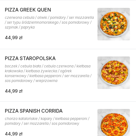
PIZZA GREEK QUEN
czerwona cebula / oliwki / pomidory / ser mozzarella
/ ser typu śródziemnomorskiego / sos pomidorowy /
szpinak / papryka
44,99 zł
PIZZA STAROPOLSKA
boczek / cebula biała / cebula czerwona / kiełbasa
krakowska / kiełbasa żywiecka / ogórek
konserwowy / kiełbasa pepperoni / ser mozzarella /
sos pomidorowy / wieprzowina
44,99 zł
PIZZA SPANISH CORRIDA
chorizo katalońskie / kapary / kiełbasa pepperoni /
pomidory / ser mozzarella / sos pomidorowy
44,99 zł