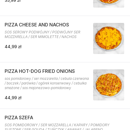
35,99 zł
PIZZA CHEESE AND NACHOS
SOS SEROWY PODWÓJNY / PODWÓJNY SER
MOZZARELLA / SER MIMOLETTE / NACHOS
44,99 zł
PIZZA HOT-DOG FRIED ONIONS
sos pomidorowy / ser mozzarella / cebula czerwona
/ boczek / parówka / ogórek konserwowy / cebulka
smażone / sos majonezowo-pomidorowy
44,99 zł
PIZZA SZEFA
SOS POMIDOROWY / SER MOZZARELLA / KAPARY / POMIDORY
SUSZONE / SER GOUDA / TUŃCZYK / ANANAS / JALAPENO