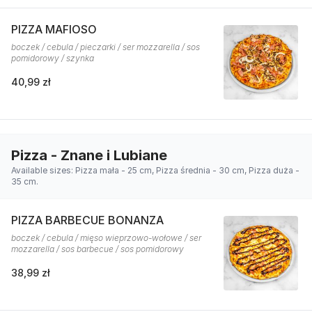
PIZZA MAFIOSO
boczek / cebula / pieczarki / ser mozzarella / sos
pomidorowy / szynka
40,99 zł
Pizza - Znane i Lubiane
Available sizes: Pizza mała - 25 cm, Pizza średnia - 30 cm, Pizza duża -
35 cm.
PIZZA BARBECUE BONANZA
boczek / cebula / mięso wieprzowo-wołowe / ser
mozzarella / sos barbecue / sos pomidorowy
38,99 zł