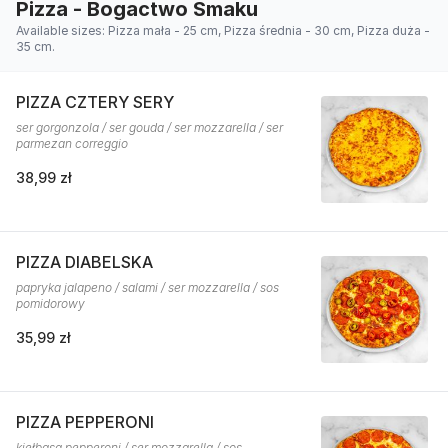
Pizza - Bogactwo Smaku
Available sizes: Pizza mała - 25 cm, Pizza średnia - 30 cm, Pizza duża -
35 cm.
PIZZA CZTERY SERY
ser gorgonzola / ser gouda / ser mozzarella / ser
parmezan correggio
38,99 zł
PIZZA DIABELSKA
papryka jalapeno / salami / ser mozzarella / sos
pomidorowy
35,99 zł
PIZZA PEPPERONI
kiełbasa pepperoni / ser mozzarella / sos