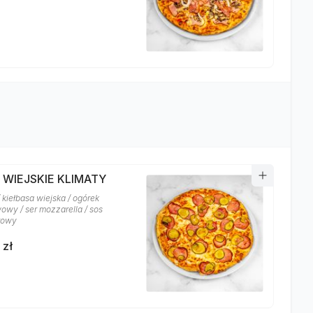
 WIEJSKIE KLIMATY
 kiełbasa wiejska / ogórek
owy / ser mozzarella / sos
rowy
 zł