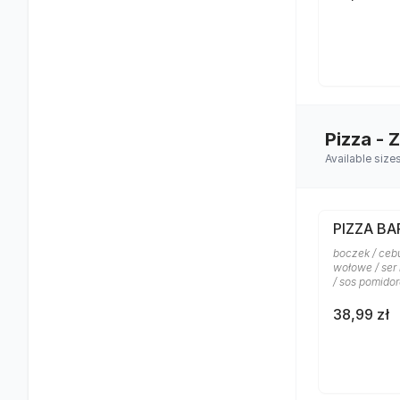
Pizza - 
Available size
PIZZA B
boczek / ceb
wołowe / ser
/ sos pomido
38,99 zł