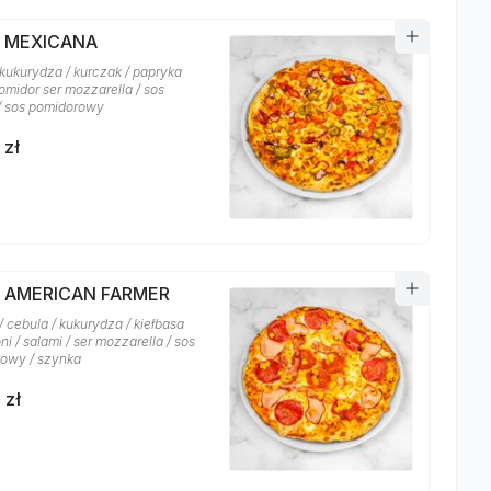
A MEXICANA
 kukurydza / kurczak / papryka
 pomidor ser mozzarella / sos
 / sos pomidorowy
 zł
A AMERICAN FARMER
 cebula / kukurydza / kiełbasa
i / salami / ser mozzarella / sos
owy / szynka
 zł