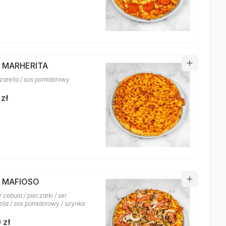
A MARHERITA
zarella / sos pomidorowy
 zł
A MAFIOSO
 cebula / pieczarki / ser
lla / sos pomidorowy / szynka
 zł