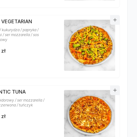
A VEGETARIAN
/ kukurydza / papryka /
i / ser mozzarella / sos
rowy
 zł
NTIC TUNA
idorowy / ser mozzarella /
czerwona / tuńczyk
 zł