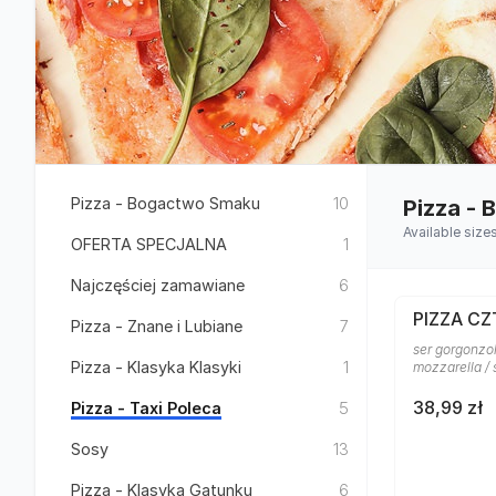
Pizza - Bogactwo Smaku
10
Pizza -
Available size
OFERTA SPECJALNA
1
Najczęściej zamawiane
6
PIZZA CZ
Pizza - Znane i Lubiane
7
ser gorgonzol
Pizza - Klasyka Klasyki
1
mozzarella /
38,99 zł
Pizza - Taxi Poleca
5
Sosy
13
Pizza - Klasyka Gatunku
6