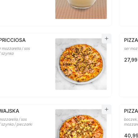
PRICCIOSA
PIZZ
er mozzarella / sos
ser moz
/ szynka
27,99
AWAJSKA
PIZZ
mozzarella / sos
boczek /
 szynka / pieczarki
mozzare
40,99