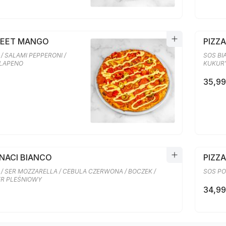
WEET MANGO
PIZZ
/ SALAMI PEPPERONI /
SOS BI
ALAPENO
KUKURY
35,99
INACI BIANCO
PIZZA
 / SER MOZZARELLA / CEBULA CZERWONA / BOCZEK /
SOS PO
SER PLEŚNIOWY
34,99