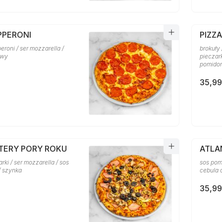
PPERONI
PIZZ
eroni / ser mozzarella /
brokuły 
owy
pieczark
pomido
35,99
ZTERY PORY ROKU
ATLA
arki / ser mozzarella / sos
sos pom
/ szynka
cebula 
35,99