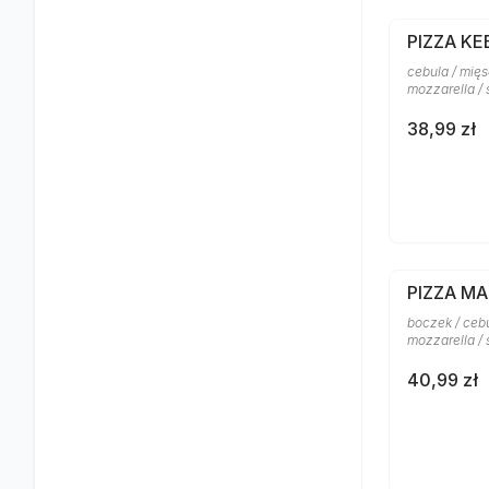
PIZZA KE
cebula / mięs
mozzarella /
38,99 zł
PIZZA M
boczek / cebu
mozzarella /
40,99 zł