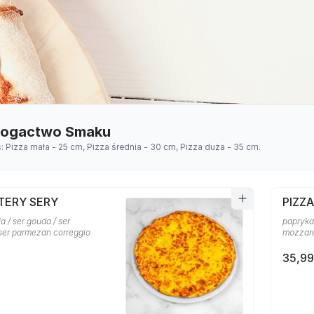
 Bogactwo Smaku
s: Pizza mała - 25 cm, Pizza średnia - 30 cm, Pizza duża - 35 cm.
TERY SERY
PIZZ
a / ser gouda / ser
papryka 
 ser parmezan correggio
mozzare
35,99