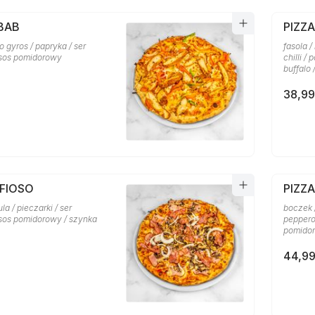
BAB
PIZZ
o gyros / papryka / ser
fasola /
 sos pomidorowy
chilli /
buffalo
38,99
AFIOSO
PIZZ
la / pieczarki / ser
boczek /
 sos pomidorowy / szynka
pepperon
pomidor
44,99