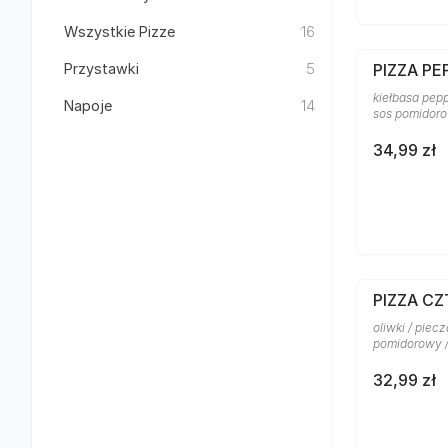
Wszystkie Pizze
16
Przystawki
5
PIZZA PE
kiełbasa pepp
Napoje
14
sos pomidor
34,99 zł
PIZZA C
oliwki / piecz
pomidorowy 
32,99 zł