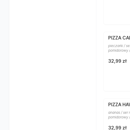
PIZZA CA
pieczarki / s
pomidorowy 
32,99 zł
PIZZA H
ananas / ser 
pomidorowy /
32,99 zł