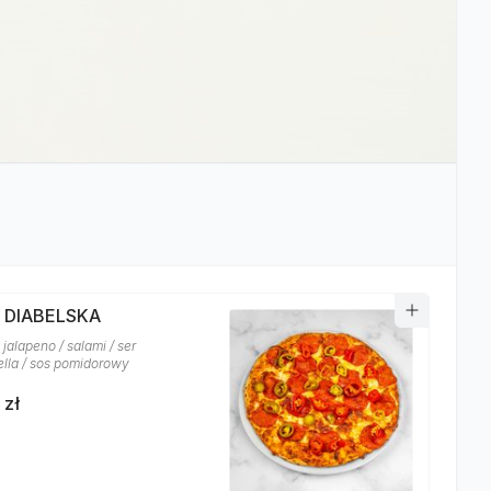
A DIABELSKA
jalapeno / salami / ser
lla / sos pomidorowy
 zł