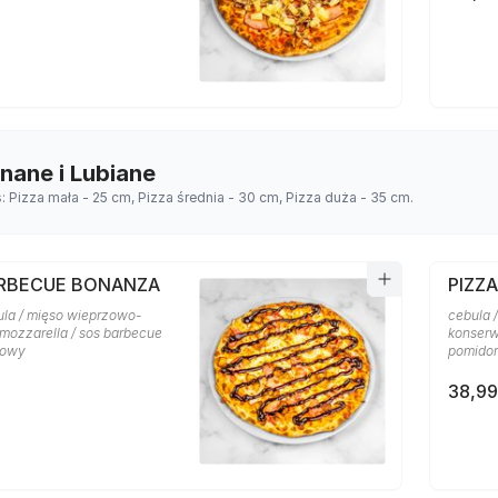
Znane i Lubiane
s: Pizza mała - 25 cm, Pizza średnia - 30 cm, Pizza duża - 35 cm.
ARBECUE BONANZA
PIZZA
ula / mięso wieprzowo-
cebula /
 mozzarella / sos barbecue
konserw
rowy
pomido
38,99