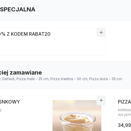
 SPECJALNA
0% Z KODEM RABAT20
ciej zamawiane
s: Default, Pizza mała - 25 cm, Pizza średnia - 30 cm, Pizza duża - 35 cm.
OSNKOWY
PIZZ
g
kiełbasa
sos po
34,99