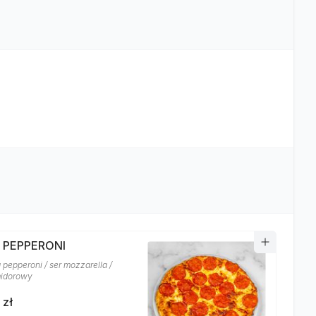
A PEPPERONI
 pepperoni / ser mozzarella /
midorowy
 zł