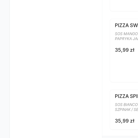
PIZZA S
SOS MANGO 
PAPRYKA J
35,99 zł
PIZZA SP
SOS BIANCO
SZPINAK / 
35,99 zł