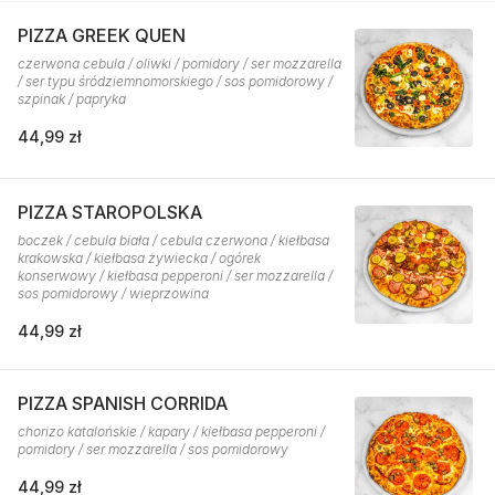
PIZZA GREEK QUEN
czerwona cebula / oliwki / pomidory / ser mozzarella
/ ser typu śródziemnomorskiego / sos pomidorowy /
szpinak / papryka
44,99 zł
PIZZA STAROPOLSKA
boczek / cebula biała / cebula czerwona / kiełbasa
krakowska / kiełbasa żywiecka / ogórek
konserwowy / kiełbasa pepperoni / ser mozzarella /
sos pomidorowy / wieprzowina
44,99 zł
PIZZA SPANISH CORRIDA
chorizo katalońskie / kapary / kiełbasa pepperoni /
pomidory / ser mozzarella / sos pomidorowy
44,99 zł