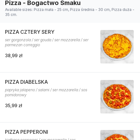
Pizza - Bogactwo Smaku
Available sizes: Pizza mała - 25 cm, Pizza średnia - 30 cm, Pizza duża -
35 cm.
PIZZA CZTERY SERY
ser gorgonzola / ser gouda / ser mozzarella / ser
parmezan correggio
38,99 zł
PIZZA DIABELSKA
papryka jalapeno / salami / ser mozzarella / sos
pomidorowy
35,99 zł
PIZZA PEPPERONI
kiełbasa pepperoni / ser mozzarella / sos