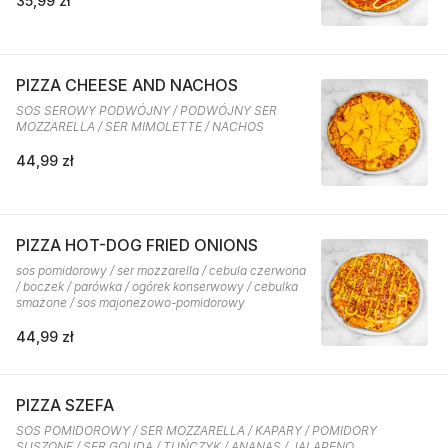
35,99 zł
PIZZA CHEESE AND NACHOS
SOS SEROWY PODWÓJNY / PODWÓJNY SER
MOZZARELLA / SER MIMOLETTE / NACHOS
44,99 zł
PIZZA HOT-DOG FRIED ONIONS
sos pomidorowy / ser mozzarella / cebula czerwona
/ boczek / parówka / ogórek konserwowy / cebulka
smażone / sos majonezowo-pomidorowy
44,99 zł
PIZZA SZEFA
SOS POMIDOROWY / SER MOZZARELLA / KAPARY / POMIDORY
SUSZONE / SER GOUDA / TUŃCZYK / ANANAS / JALAPENO