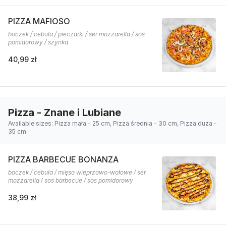
PIZZA MAFIOSO
boczek / cebula / pieczarki / ser mozzarella / sos
pomidorowy / szynka
40,99 zł
Pizza - Znane i Lubiane
Available sizes: Pizza mała - 25 cm, Pizza średnia - 30 cm, Pizza duża -
35 cm.
PIZZA BARBECUE BONANZA
boczek / cebula / mięso wieprzowo-wołowe / ser
mozzarella / sos barbecue / sos pomidorowy
38,99 zł