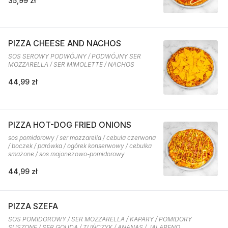
35,99 zł
PIZZA CHEESE AND NACHOS
SOS SEROWY PODWÓJNY / PODWÓJNY SER
MOZZARELLA / SER MIMOLETTE / NACHOS
44,99 zł
PIZZA HOT-DOG FRIED ONIONS
sos pomidorowy / ser mozzarella / cebula czerwona
/ boczek / parówka / ogórek konserwowy / cebulka
smażone / sos majonezowo-pomidorowy
44,99 zł
PIZZA SZEFA
SOS POMIDOROWY / SER MOZZARELLA / KAPARY / POMIDORY
SUSZONE / SER GOUDA / TUŃCZYK / ANANAS / JALAPENO