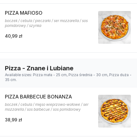
PIZZA MAFIOSO
boczek / cebula / pieczarki / ser mozzarella / sos
pomidorowy / szynka
40,99 zł
Pizza - Znane i Lubiane
Available sizes: Pizza mała - 25 cm, Pizza średnia - 30 cm, Pizza duża -
35 cm.
PIZZA BARBECUE BONANZA
boczek / cebula / mięso wieprzowo-wołowe / ser
mozzarella / sos barbecue / sos pomidorowy
38,99 zł