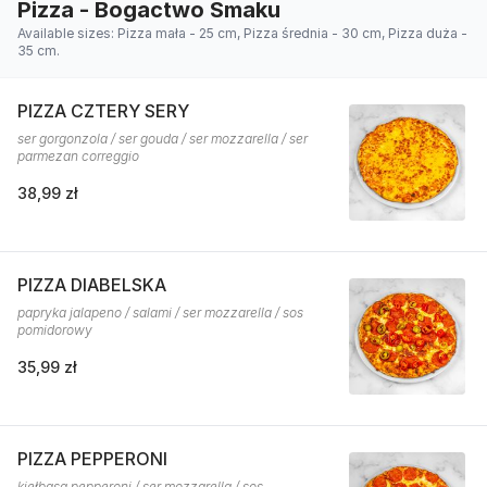
Pizza - Bogactwo Smaku
Available sizes: Pizza mała - 25 cm, Pizza średnia - 30 cm, Pizza duża -
35 cm.
PIZZA CZTERY SERY
ser gorgonzola / ser gouda / ser mozzarella / ser
parmezan correggio
38,99 zł
PIZZA DIABELSKA
papryka jalapeno / salami / ser mozzarella / sos
pomidorowy
35,99 zł
PIZZA PEPPERONI
kiełbasa pepperoni / ser mozzarella / sos