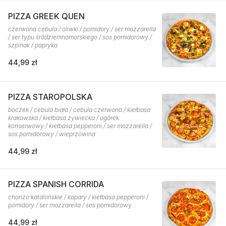
PIZZA GREEK QUEN
czerwona cebula / oliwki / pomidory / ser mozzarella
/ ser typu śródziemnomorskiego / sos pomidorowy /
szpinak / papryka
44,99 zł
PIZZA STAROPOLSKA
boczek / cebula biała / cebula czerwona / kiełbasa
krakowska / kiełbasa żywiecka / ogórek
konserwowy / kiełbasa pepperoni / ser mozzarella /
sos pomidorowy / wieprzowina
44,99 zł
PIZZA SPANISH CORRIDA
chorizo katalońskie / kapary / kiełbasa pepperoni /
pomidory / ser mozzarella / sos pomidorowy
44,99 zł