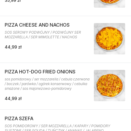
35,99 zł
PIZZA CHEESE AND NACHOS
SOS SEROWY PODWÓJNY / PODWÓJNY SER
MOZZARELLA / SER MIMOLETTE / NACHOS
44,99 zł
PIZZA HOT-DOG FRIED ONIONS
sos pomidorowy / ser mozzarella / cebula czerwona
/ boczek / parówka / ogórek konserwowy / cebulka
smażone / sos majonezowo-pomidorowy
44,99 zł
PIZZA SZEFA
SOS POMIDOROWY / SER MOZZARELLA / KAPARY / POMIDORY
SUSZONE / SER GOUDA / TUŃCZYK / ANANAS / JALAPENO