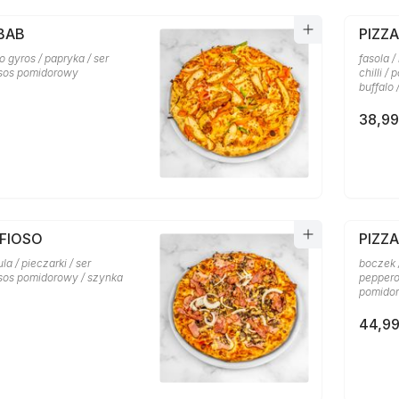
BAB
PIZZ
o gyros / papryka / ser
fasola /
 sos pomidorowy
chilli /
buffalo
38,99
AFIOSO
PIZZ
la / pieczarki / ser
boczek /
 sos pomidorowy / szynka
pepperon
pomidor
44,99