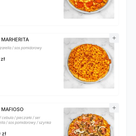
A MARHERITA
zarella / sos pomidorowy
 zł
A MAFIOSO
 cebula / pieczarki / ser
lla / sos pomidorowy / szynka
 zł