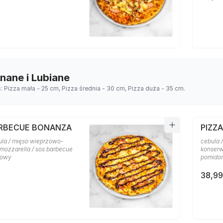
Znane i Lubiane
s: Pizza mała - 25 cm, Pizza średnia - 30 cm, Pizza duża - 35 cm.
ARBECUE BONANZA
PIZZA
ula / mięso wieprzowo-
cebula /
 mozzarella / sos barbecue
konserw
rowy
pomido
38,99