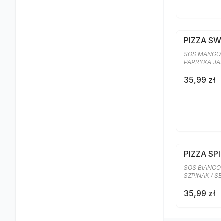
PIZZA S
SOS MANGO 
PAPRYKA J
35,99 zł
PIZZA SP
SOS BIANCO
SZPINAK / 
35,99 zł