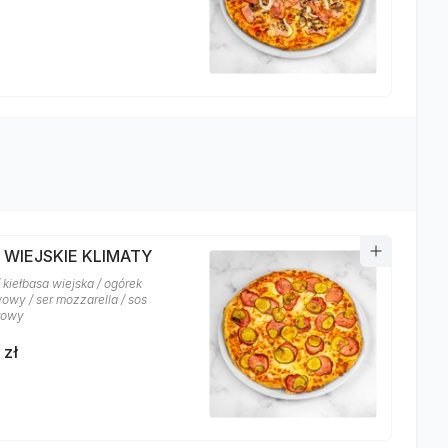
 WIEJSKIE KLIMATY
 kiełbasa wiejska / ogórek
owy / ser mozzarella / sos
rowy
 zł