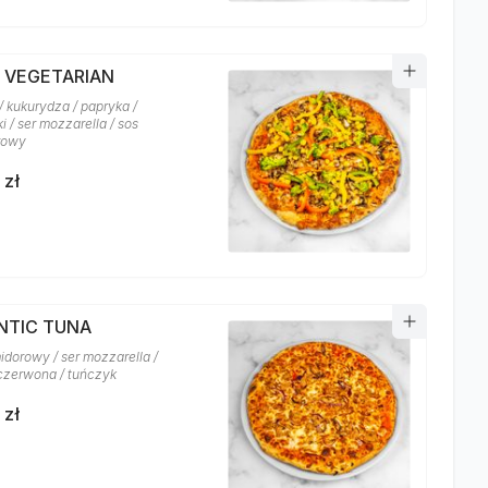
A VEGETARIAN
/ kukurydza / papryka /
i / ser mozzarella / sos
rowy
 zł
NTIC TUNA
idorowy / ser mozzarella /
czerwona / tuńczyk
 zł