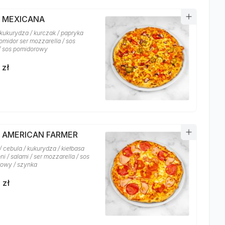
A MEXICANA
 kukurydza / kurczak / papryka
 pomidor ser mozzarella / sos
 / sos pomidorowy
 zł
A AMERICAN FARMER
 cebula / kukurydza / kiełbasa
i / salami / ser mozzarella / sos
owy / szynka
 zł