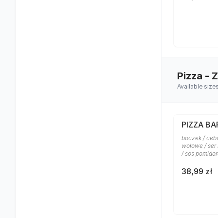
Pizza - 
Available size
PIZZA B
boczek / ceb
wołowe / ser
/ sos pomido
38,99 zł