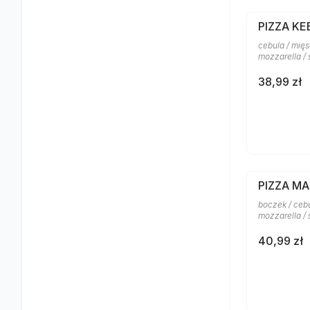
PIZZA KE
cebula / mięs
mozzarella /
38,99 zł
PIZZA M
boczek / cebu
mozzarella /
40,99 zł