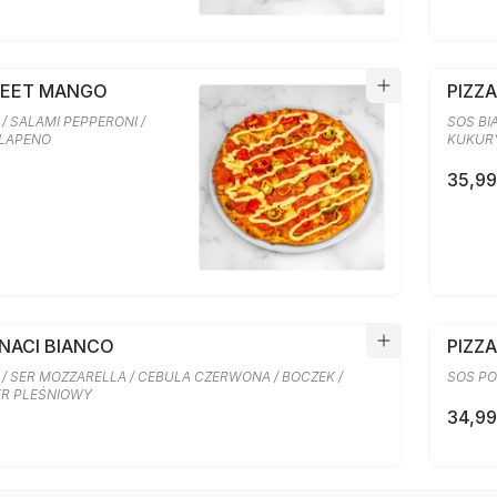
WEET MANGO
PIZZ
/ SALAMI PEPPERONI /
SOS BI
ALAPENO
KUKURY
35,99
INACI BIANCO
PIZZA
 / SER MOZZARELLA / CEBULA CZERWONA / BOCZEK /
SOS PO
SER PLEŚNIOWY
34,99