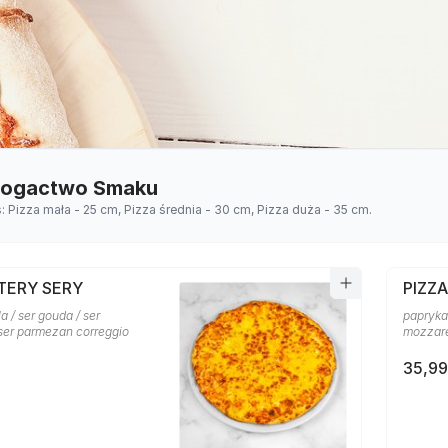
 Bogactwo Smaku
s: Pizza mała - 25 cm, Pizza średnia - 30 cm, Pizza duża - 35 cm.
TERY SERY
PIZZ
a / ser gouda / ser
papryka 
 ser parmezan correggio
mozzare
35,99