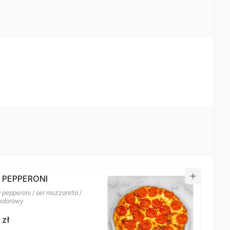
A PEPPERONI
 pepperoni / ser mozzarella /
midorowy
 zł