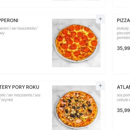
PPERONI
PIZZ
eroni / ser mozzarella /
brokuły 
owy
pieczark
pomido
35,99
ZTERY PORY ROKU
ATLA
arki / ser mozzarella / sos
sos pom
/ szynka
cebula 
35,99