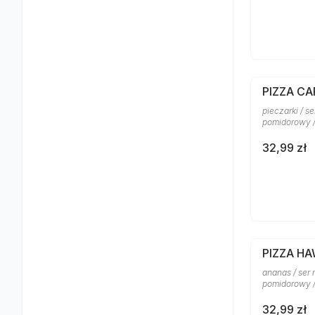
PIZZA CA
pieczarki / s
pomidorowy 
32,99 zł
PIZZA H
ananas / ser 
pomidorowy /
32,99 zł