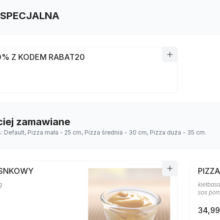
 SPECJALNA
0% Z KODEM RABAT20
ciej zamawiane
s: Default, Pizza mała - 25 cm, Pizza średnia - 30 cm, Pizza duża - 35 cm.
OSNKOWY
PIZZ
g
kiełbasa
sos po
34,99