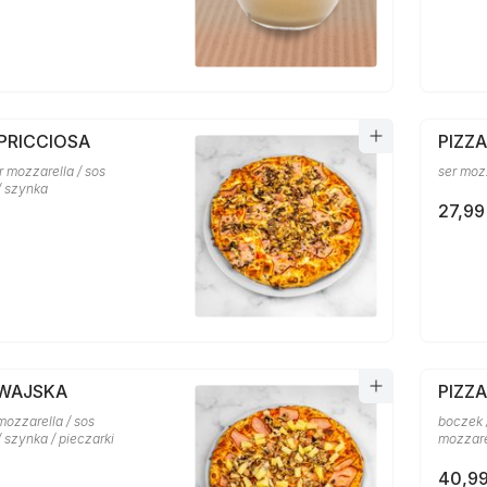
PRICCIOSA
PIZZ
er mozzarella / sos
ser moz
/ szynka
27,99
AWAJSKA
PIZZ
mozzarella / sos
boczek /
 szynka / pieczarki
mozzare
40,99