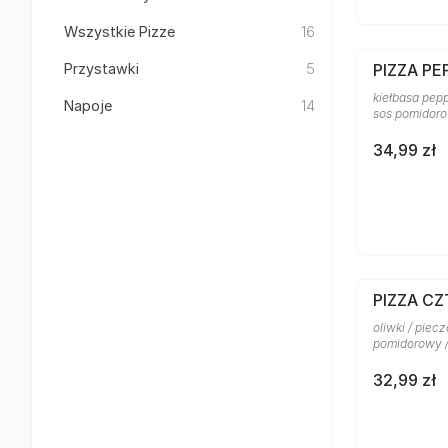
Wszystkie Pizze
16
Przystawki
5
PIZZA PE
kiełbasa pepp
Napoje
14
sos pomidor
34,99 zł
PIZZA C
oliwki / piecz
pomidorowy 
32,99 zł