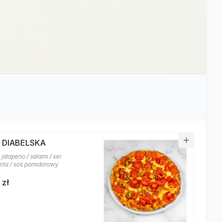
A DIABELSKA
jalapeno / salami / ser
lla / sos pomidorowy
 zł