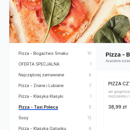
Pizza - Bogactwo Smaku
10
Pizza -
Available size
OFERTA SPECJALNA
1
Najczęściej zamawiane
6
PIZZA CZ
Pizza - Znane i Lubiane
7
ser gorgonzol
Pizza - Klasyka Klasyki
1
mozzarella /
38,99 zł
Pizza - Taxi Poleca
5
Sosy
13
Pizza - Klasyka Gatunku
6