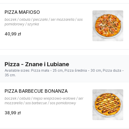
PIZZA MAFIOSO
boczek / cebula / pieczarki / ser mozzarella / sos
pomidorowy / szynka
40,99 zł
Pizza - Znane i Lubiane
Available sizes: Pizza mała - 25 cm, Pizza średnia - 30 cm, Pizza duża -
35 cm.
PIZZA BARBECUE BONANZA
boczek / cebula / mięso wieprzowo-wołowe / ser
mozzarella / sos barbecue / sos pomidorowy
38,99 zł