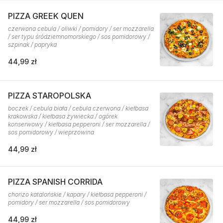
PIZZA GREEK QUEN
czerwona cebula / oliwki / pomidory / ser mozzarella
/ ser typu śródziemnomorskiego / sos pomidorowy /
szpinak / papryka
44,99 zł
PIZZA STAROPOLSKA
boczek / cebula biała / cebula czerwona / kiełbasa
krakowska / kiełbasa żywiecka / ogórek
konserwowy / kiełbasa pepperoni / ser mozzarella /
sos pomidorowy / wieprzowina
44,99 zł
PIZZA SPANISH CORRIDA
chorizo katalońskie / kapary / kiełbasa pepperoni /
pomidory / ser mozzarella / sos pomidorowy
44,99 zł