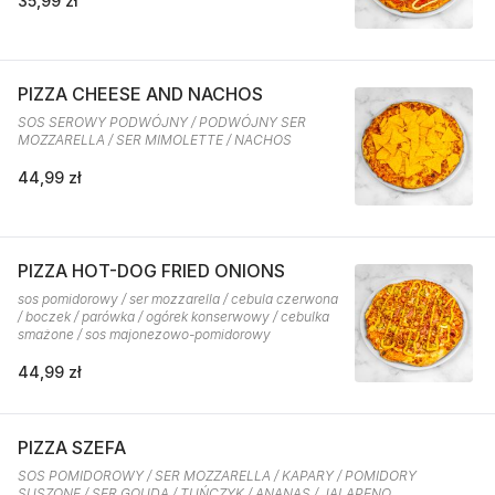
35,99 zł
PIZZA CHEESE AND NACHOS
SOS SEROWY PODWÓJNY / PODWÓJNY SER
MOZZARELLA / SER MIMOLETTE / NACHOS
44,99 zł
PIZZA HOT-DOG FRIED ONIONS
sos pomidorowy / ser mozzarella / cebula czerwona
/ boczek / parówka / ogórek konserwowy / cebulka
smażone / sos majonezowo-pomidorowy
44,99 zł
PIZZA SZEFA
SOS POMIDOROWY / SER MOZZARELLA / KAPARY / POMIDORY
SUSZONE / SER GOUDA / TUŃCZYK / ANANAS / JALAPENO