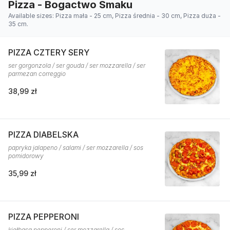
Pizza - Bogactwo Smaku
Available sizes: Pizza mała - 25 cm, Pizza średnia - 30 cm, Pizza duża -
35 cm.
PIZZA CZTERY SERY
ser gorgonzola / ser gouda / ser mozzarella / ser
parmezan correggio
38,99 zł
PIZZA DIABELSKA
papryka jalapeno / salami / ser mozzarella / sos
pomidorowy
35,99 zł
PIZZA PEPPERONI
kiełbasa pepperoni / ser mozzarella / sos