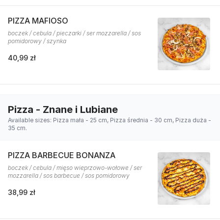
PIZZA MAFIOSO
boczek / cebula / pieczarki / ser mozzarella / sos
pomidorowy / szynka
40,99 zł
Pizza - Znane i Lubiane
Available sizes: Pizza mała - 25 cm, Pizza średnia - 30 cm, Pizza duża -
35 cm.
PIZZA BARBECUE BONANZA
boczek / cebula / mięso wieprzowo-wołowe / ser
mozzarella / sos barbecue / sos pomidorowy
38,99 zł