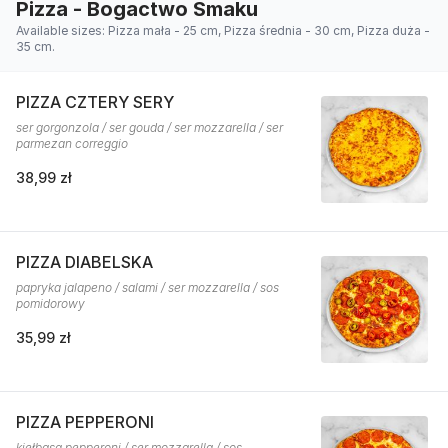
Pizza - Bogactwo Smaku
Available sizes: Pizza mała - 25 cm, Pizza średnia - 30 cm, Pizza duża -
35 cm.
PIZZA CZTERY SERY
ser gorgonzola / ser gouda / ser mozzarella / ser
parmezan correggio
38,99 zł
PIZZA DIABELSKA
papryka jalapeno / salami / ser mozzarella / sos
pomidorowy
35,99 zł
PIZZA PEPPERONI
kiełbasa pepperoni / ser mozzarella / sos