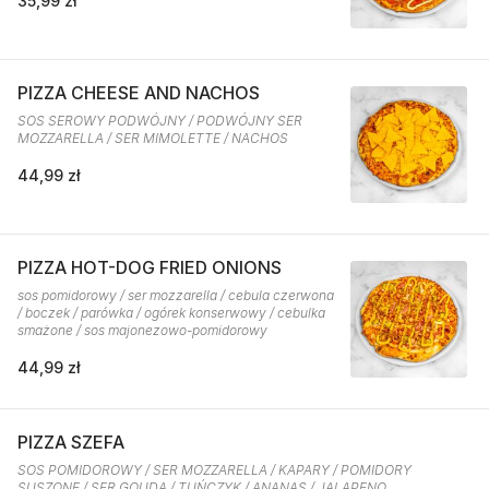
35,99 zł
PIZZA CHEESE AND NACHOS
SOS SEROWY PODWÓJNY / PODWÓJNY SER
MOZZARELLA / SER MIMOLETTE / NACHOS
44,99 zł
PIZZA HOT-DOG FRIED ONIONS
sos pomidorowy / ser mozzarella / cebula czerwona
/ boczek / parówka / ogórek konserwowy / cebulka
smażone / sos majonezowo-pomidorowy
44,99 zł
PIZZA SZEFA
SOS POMIDOROWY / SER MOZZARELLA / KAPARY / POMIDORY
SUSZONE / SER GOUDA / TUŃCZYK / ANANAS / JALAPENO