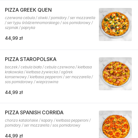
PIZZA GREEK QUEN
czerwona cebula / oliwki / pomidory / ser mozzarella
/ ser typu śródziemnomorskiego / sos pomidorowy /
szpinak / papryka
44,99 zł
PIZZA STAROPOLSKA
boczek / cebula biała / cebula czerwona / kiełbasa
krakowska / kiełbasa żywiecka / ogórek
konserwowy / kiełbasa pepperoni / ser mozzarella /
sos pomidorowy / wieprzowina
44,99 zł
PIZZA SPANISH CORRIDA
chorizo katalońskie / kapary / kiełbasa pepperoni /
pomidory / ser mozzarella / sos pomidorowy
44,99 zł