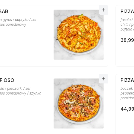
BAB
PIZZ
o gyros / papryka / ser
fasola /
 sos pomidorowy
chilli /
buffalo
38,99
AFIOSO
PIZZ
la / pieczarki / ser
boczek /
 sos pomidorowy / szynka
pepperon
pomidor
44,99