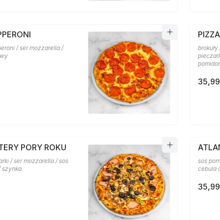
PPERONI
PIZZ
eroni / ser mozzarella /
brokuły 
owy
pieczark
pomido
35,99
ZTERY PORY ROKU
ATLA
arki / ser mozzarella / sos
sos pom
/ szynka
cebula 
35,99