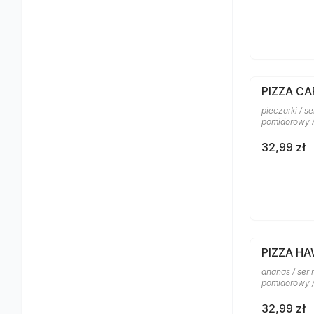
PIZZA CA
pieczarki / s
pomidorowy 
32,99 zł
PIZZA H
ananas / ser 
pomidorowy /
32,99 zł