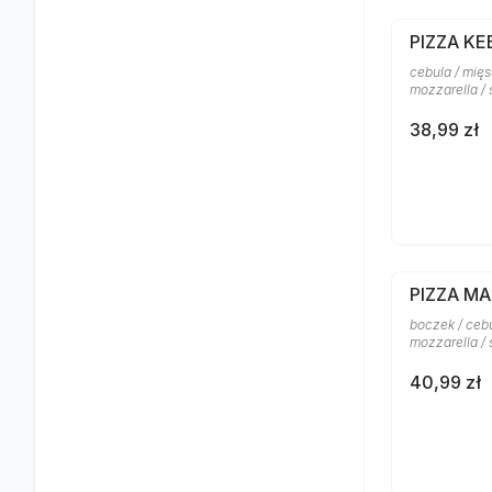
PIZZA KE
cebula / mięs
mozzarella /
38,99 zł
PIZZA M
boczek / cebu
mozzarella /
40,99 zł