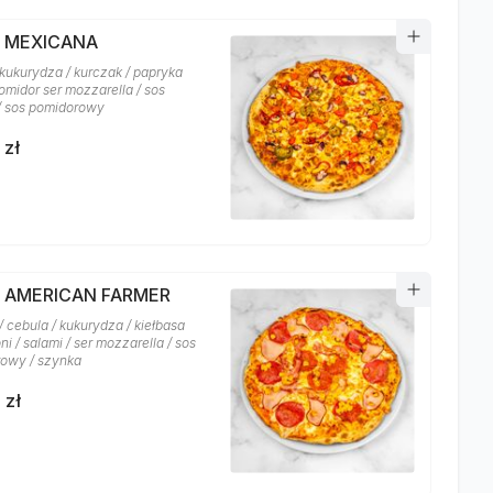
A MEXICANA
 kukurydza / kurczak / papryka
 pomidor ser mozzarella / sos
 / sos pomidorowy
 zł
A AMERICAN FARMER
 cebula / kukurydza / kiełbasa
i / salami / ser mozzarella / sos
owy / szynka
 zł