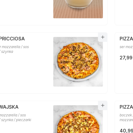
PRICCIOSA
PIZZ
er mozzarella / sos
ser moz
/ szynka
27,99
AWAJSKA
PIZZ
mozzarella / sos
boczek /
 szynka / pieczarki
mozzare
40,99