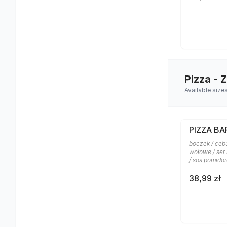
Pizza - 
Available size
PIZZA B
boczek / ceb
wołowe / ser
/ sos pomido
38,99 zł