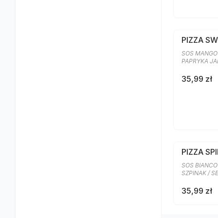
PIZZA S
SOS MANGO 
PAPRYKA J
35,99 zł
PIZZA SP
SOS BIANCO
SZPINAK / 
35,99 zł