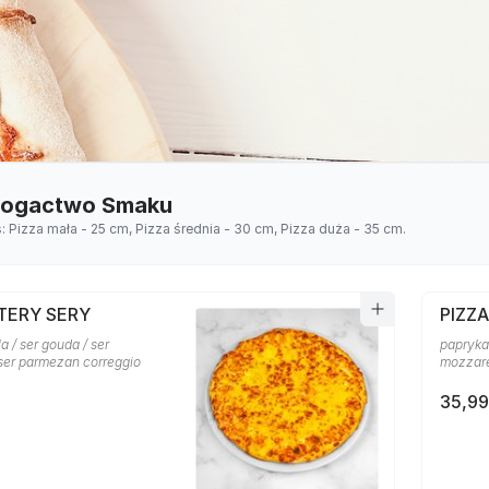
 Bogactwo Smaku
s: Pizza mała - 25 cm, Pizza średnia - 30 cm, Pizza duża - 35 cm.
TERY SERY
PIZZ
a / ser gouda / ser
papryka 
 ser parmezan correggio
mozzare
35,99