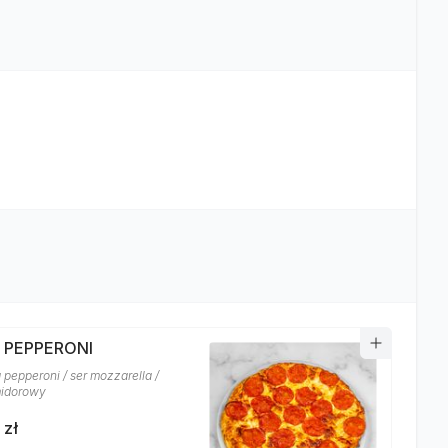
A PEPPERONI
 pepperoni / ser mozzarella /
midorowy
 zł