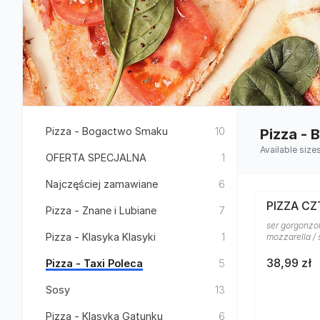
Pizza - Bogactwo Smaku
10
Pizza -
Available size
OFERTA SPECJALNA
1
Najczęściej zamawiane
6
PIZZA CZ
Pizza - Znane i Lubiane
7
ser gorgonzol
Pizza - Klasyka Klasyki
1
mozzarella /
38,99 zł
Pizza - Taxi Poleca
5
Sosy
13
Pizza - Klasyka Gatunku
6