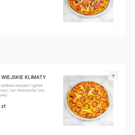
 WIEJSKIE KLIMATY
 kiełbasa wiejska / ogórek
owy / ser mozzarella / sos
rowy
 zł