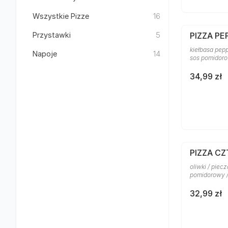
Wszystkie Pizze
16
Przystawki
5
PIZZA PE
kiełbasa pepp
Napoje
14
sos pomidor
34,99 zł
PIZZA C
oliwki / piecz
pomidorowy 
32,99 zł