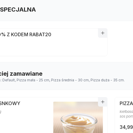
 SPECJALNA
0% Z KODEM RABAT20
ciej zamawiane
s: Default, Pizza mała - 25 cm, Pizza średnia - 30 cm, Pizza duża - 35 cm.
OSNKOWY
PIZZ
g
kiełbasa
sos po
34,99