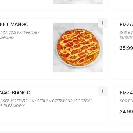
WEET MANGO
PIZZ
/ SALAMI PEPPERONI /
SOS BI
ALAPENO
KUKURY
35,99
INACI BIANCO
PIZZA
 / SER MOZZARELLA / CEBULA CZERWONA / BOCZEK /
SOS PO
SER PLEŚNIOWY
34,99