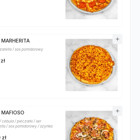
A MARHERITA
zarella / sos pomidorowy
 zł
A MAFIOSO
 cebula / pieczarki / ser
lla / sos pomidorowy / szynka
 zł