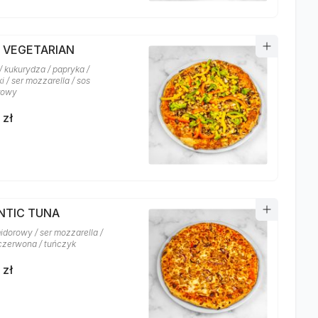
A VEGETARIAN
/ kukurydza / papryka /
i / ser mozzarella / sos
rowy
 zł
NTIC TUNA
idorowy / ser mozzarella /
czerwona / tuńczyk
 zł