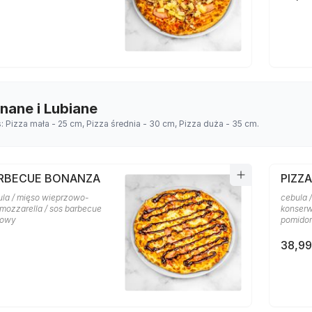
Znane i Lubiane
s: Pizza mała - 25 cm, Pizza średnia - 30 cm, Pizza duża - 35 cm.
ARBECUE BONANZA
PIZZA
ula / mięso wieprzowo-
cebula /
 mozzarella / sos barbecue
konserw
rowy
pomido
38,99