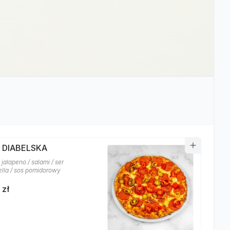
A DIABELSKA
jalapeno / salami / ser
lla / sos pomidorowy
 zł