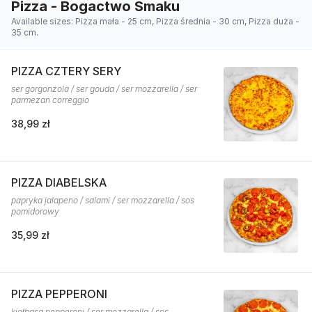
Pizza - Bogactwo Smaku
Available sizes: Pizza mała - 25 cm, Pizza średnia - 30 cm, Pizza duża -
35 cm.
PIZZA CZTERY SERY
ser gorgonzola / ser gouda / ser mozzarella / ser
parmezan correggio
38,99 zł
PIZZA DIABELSKA
papryka jalapeno / salami / ser mozzarella / sos
pomidorowy
35,99 zł
PIZZA PEPPERONI
kiełbasa pepperoni / ser mozzarella / sos