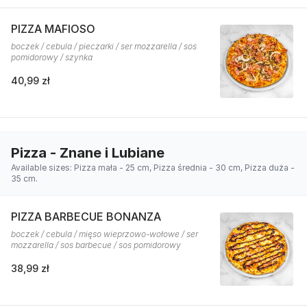
PIZZA MAFIOSO
boczek / cebula / pieczarki / ser mozzarella / sos
pomidorowy / szynka
40,99 zł
Pizza - Znane i Lubiane
Available sizes: Pizza mała - 25 cm, Pizza średnia - 30 cm, Pizza duża -
35 cm.
PIZZA BARBECUE BONANZA
boczek / cebula / mięso wieprzowo-wołowe / ser
mozzarella / sos barbecue / sos pomidorowy
38,99 zł