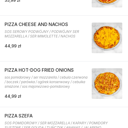
35,99 zł
PIZZA CHEESE AND NACHOS
SOS SEROWY PODWÓJNY / PODWÓJNY SER
MOZZARELLA / SER MIMOLETTE / NACHOS
44,99 zł
PIZZA HOT-DOG FRIED ONIONS
sos pomidorowy / ser mozzarella / cebula czerwona
/ boczek / parówka / ogórek konserwowy / cebulka
smażone / sos majonezowo-pomidorowy
44,99 zł
PIZZA SZEFA
SOS POMIDOROWY / SER MOZZARELLA / KAPARY / POMIDORY
SUSZONE / SER GOUDA / TUŃCZYK / ANANAS / JALAPENO