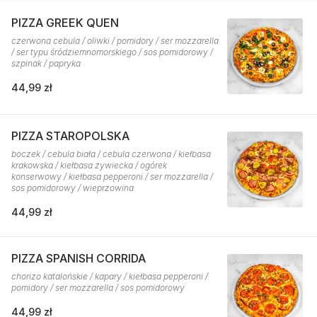
PIZZA GREEK QUEN
czerwona cebula / oliwki / pomidory / ser mozzarella
/ ser typu śródziemnomorskiego / sos pomidorowy /
szpinak / papryka
44,99 zł
PIZZA STAROPOLSKA
boczek / cebula biała / cebula czerwona / kiełbasa
krakowska / kiełbasa żywiecka / ogórek
konserwowy / kiełbasa pepperoni / ser mozzarella /
sos pomidorowy / wieprzowina
44,99 zł
PIZZA SPANISH CORRIDA
chorizo katalońskie / kapary / kiełbasa pepperoni /
pomidory / ser mozzarella / sos pomidorowy
44,99 zł