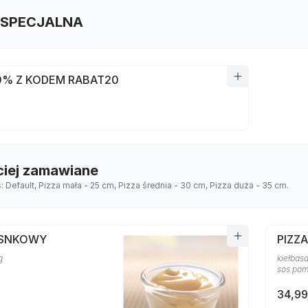
 SPECJALNA
0% Z KODEM RABAT20
ciej zamawiane
s: Default, Pizza mała - 25 cm, Pizza średnia - 30 cm, Pizza duża - 35 cm.
OSNKOWY
PIZZ
g
kiełbasa
sos po
34,99