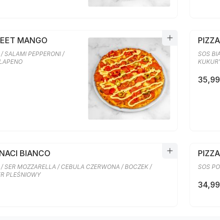
WEET MANGO
PIZZ
/ SALAMI PEPPERONI /
SOS BI
ALAPENO
KUKURY
35,99
INACI BIANCO
PIZZA
 / SER MOZZARELLA / CEBULA CZERWONA / BOCZEK /
SOS PO
SER PLEŚNIOWY
34,99