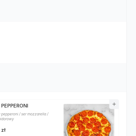
A PEPPERONI
 pepperoni / ser mozzarella /
midorowy
 zł