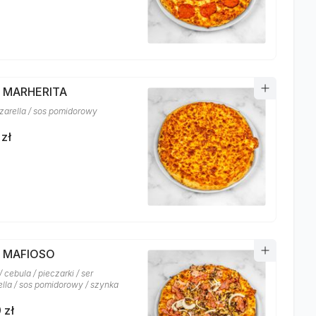
A MARHERITA
zarella / sos pomidorowy
 zł
A MAFIOSO
 cebula / pieczarki / ser
lla / sos pomidorowy / szynka
 zł