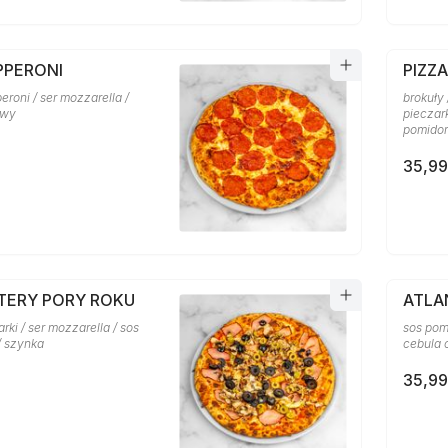
PPERONI
PIZZ
eroni / ser mozzarella /
brokuły 
owy
pieczark
pomido
35,99
ZTERY PORY ROKU
ATLA
arki / ser mozzarella / sos
sos pom
/ szynka
cebula 
35,99