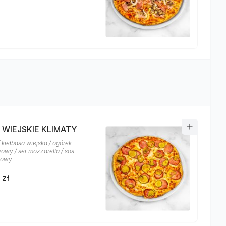
 WIEJSKIE KLIMATY
 kiełbasa wiejska / ogórek
owy / ser mozzarella / sos
rowy
 zł