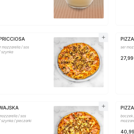
PRICCIOSA
PIZZ
er mozzarella / sos
ser moz
/ szynka
27,99
AWAJSKA
PIZZ
mozzarella / sos
boczek /
 szynka / pieczarki
mozzare
40,99