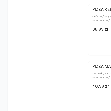
PIZZA KE
cebula / mięs
mozzarella /
38,99 zł
PIZZA M
boczek / cebu
mozzarella /
40,99 zł