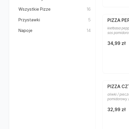
Wszystkie Pizze
16
Przystawki
5
PIZZA PE
kiełbasa pepp
Napoje
14
sos pomidor
34,99 zł
PIZZA C
oliwki / piecz
pomidorowy 
32,99 zł