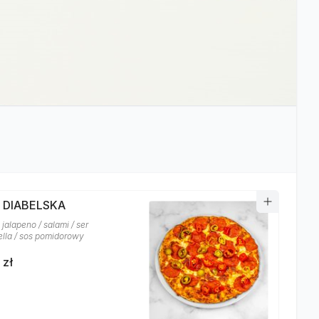
A DIABELSKA
jalapeno / salami / ser
lla / sos pomidorowy
 zł