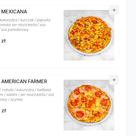
A MEXICANA
 kukurydza / kurczak / papryka
 pomidor ser mozzarella / sos
 / sos pomidorowy
 zł
A AMERICAN FARMER
 cebula / kukurydza / kiełbasa
i / salami / ser mozzarella / sos
owy / szynka
 zł