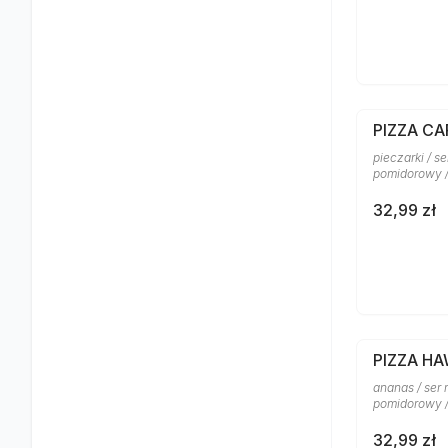
PIZZA CA
pieczarki / s
pomidorowy 
32,99 zł
PIZZA H
ananas / ser 
pomidorowy /
32,99 zł