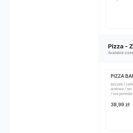
Pizza - 
Available size
PIZZA B
boczek / ceb
wołowe / ser
/ sos pomido
38,99 zł