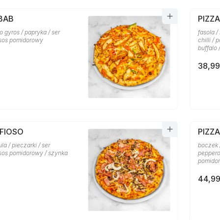
BAB
PIZZ
o gyros / papryka / ser
fasola /
 sos pomidorowy
chilli /
buffalo
38,99
AFIOSO
PIZZ
la / pieczarki / ser
boczek /
 sos pomidorowy / szynka
pepperon
pomidor
44,99