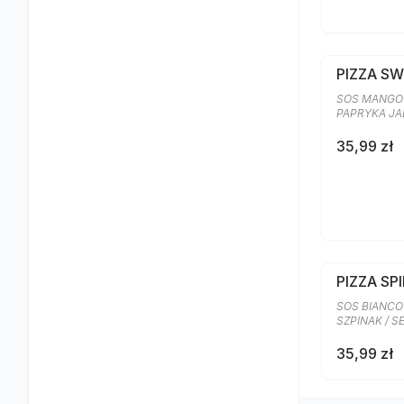
PIZZA S
SOS MANGO 
PAPRYKA J
35,99 zł
PIZZA SP
SOS BIANCO
SZPINAK / 
35,99 zł