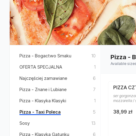
Pizza - Bogactwo Smaku
10
Pizza -
Available size
OFERTA SPECJALNA
1
Najczęściej zamawiane
6
PIZZA CZ
Pizza - Znane i Lubiane
7
ser gorgonzol
Pizza - Klasyka Klasyki
1
mozzarella /
38,99 zł
Pizza - Taxi Poleca
5
Sosy
13
Pizza - Klasyka Gatunku
6