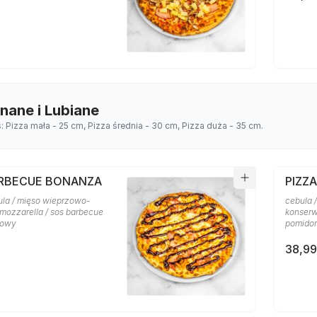
Znane i Lubiane
s: Pizza mała - 25 cm, Pizza średnia - 30 cm, Pizza duża - 35 cm.
ARBECUE BONANZA
PIZZA
ula / mięso wieprzowo-
cebula /
 mozzarella / sos barbecue
konserw
rowy
pomido
38,99