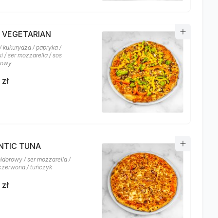
A VEGETARIAN
/ kukurydza / papryka /
i / ser mozzarella / sos
rowy
 zł
NTIC TUNA
idorowy / ser mozzarella /
czerwona / tuńczyk
 zł