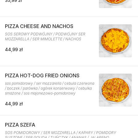
35,99 zł
PIZZA CHEESE AND NACHOS
SOS SEROWY PODWÓJNY / PODWÓJNY SER
MOZZARELLA / SER MIMOLETTE / NACHOS
44,99 zł
PIZZA HOT-DOG FRIED ONIONS
sos pomidorowy / ser mozzarella / cebula czerwona
/ boczek / parówka / ogórek konserwowy / cebulka
smażone / sos majonezowo-pomidorowy
44,99 zł
PIZZA SZEFA
SOS POMIDOROWY / SER MOZZARELLA / KAPARY / POMIDORY
SUSZONE / SER GOUDA / TUŃCZYK / ANANAS / JALAPENO