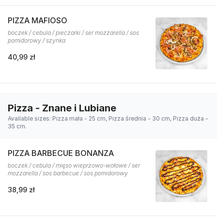
PIZZA MAFIOSO
boczek / cebula / pieczarki / ser mozzarella / sos
pomidorowy / szynka
40,99 zł
Pizza - Znane i Lubiane
Available sizes: Pizza mała - 25 cm, Pizza średnia - 30 cm, Pizza duża -
35 cm.
PIZZA BARBECUE BONANZA
boczek / cebula / mięso wieprzowo-wołowe / ser
mozzarella / sos barbecue / sos pomidorowy
38,99 zł