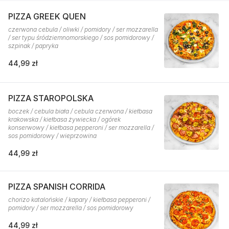
PIZZA GREEK QUEN
czerwona cebula / oliwki / pomidory / ser mozzarella
/ ser typu śródziemnomorskiego / sos pomidorowy /
szpinak / papryka
44,99 zł
PIZZA STAROPOLSKA
boczek / cebula biała / cebula czerwona / kiełbasa
krakowska / kiełbasa żywiecka / ogórek
konserwowy / kiełbasa pepperoni / ser mozzarella /
sos pomidorowy / wieprzowina
44,99 zł
PIZZA SPANISH CORRIDA
chorizo katalońskie / kapary / kiełbasa pepperoni /
pomidory / ser mozzarella / sos pomidorowy
44,99 zł