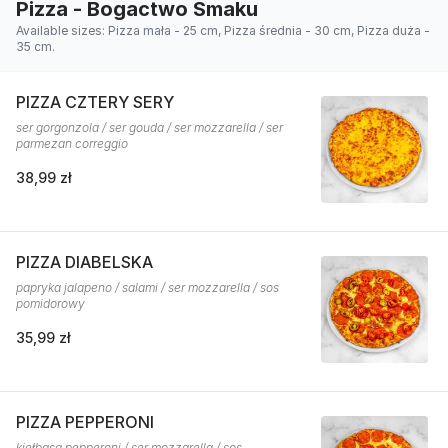
Pizza - Bogactwo Smaku
Available sizes: Pizza mała - 25 cm, Pizza średnia - 30 cm, Pizza duża -
35 cm.
PIZZA CZTERY SERY
ser gorgonzola / ser gouda / ser mozzarella / ser
parmezan correggio
38,99 zł
PIZZA DIABELSKA
papryka jalapeno / salami / ser mozzarella / sos
pomidorowy
35,99 zł
PIZZA PEPPERONI
kiełbasa pepperoni / ser mozzarella / sos