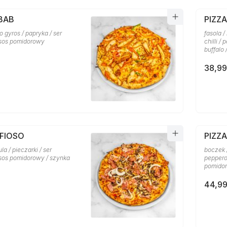
BAB
PIZZ
o gyros / papryka / ser
fasola /
 sos pomidorowy
chilli /
buffalo
38,99
AFIOSO
PIZZ
la / pieczarki / ser
boczek /
 sos pomidorowy / szynka
pepperon
pomidor
44,99