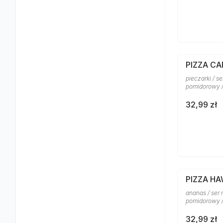
PIZZA CA
pieczarki / s
pomidorowy 
32,99 zł
PIZZA H
ananas / ser 
pomidorowy /
32,99 zł