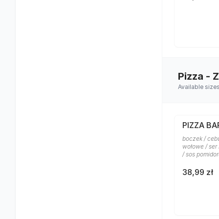
Pizza - 
Available size
PIZZA B
boczek / ceb
wołowe / ser
/ sos pomido
38,99 zł