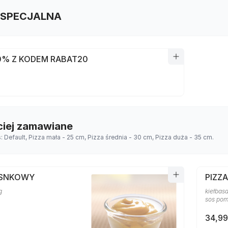
 SPECJALNA
0% Z KODEM RABAT20
ciej zamawiane
s: Default, Pizza mała - 25 cm, Pizza średnia - 30 cm, Pizza duża - 35 cm.
OSNKOWY
PIZZ
g
kiełbasa
sos po
34,99