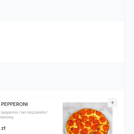
A PEPPERONI
 pepperoni / ser mozzarella /
midorowy
 zł