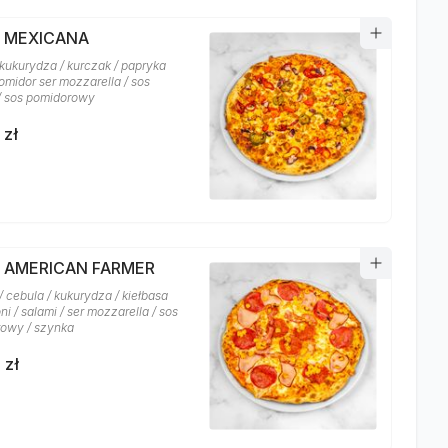
A MEXICANA
 kukurydza / kurczak / papryka
 pomidor ser mozzarella / sos
 / sos pomidorowy
 zł
A AMERICAN FARMER
 cebula / kukurydza / kiełbasa
i / salami / ser mozzarella / sos
owy / szynka
 zł