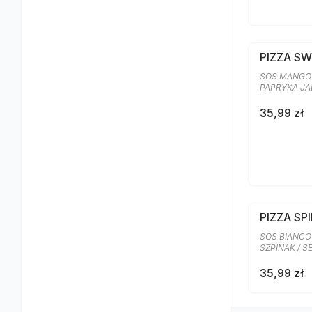
PIZZA S
SOS MANGO 
PAPRYKA J
35,99 zł
PIZZA SP
SOS BIANCO
SZPINAK / 
35,99 zł