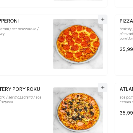
PPERONI
PIZZ
eroni / ser mozzarella /
brokuły 
owy
pieczark
pomido
35,99
ZTERY PORY ROKU
ATLA
arki / ser mozzarella / sos
sos pom
/ szynka
cebula 
35,99