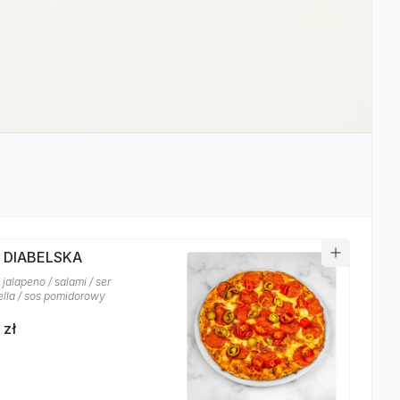
A DIABELSKA
jalapeno / salami / ser
lla / sos pomidorowy
 zł