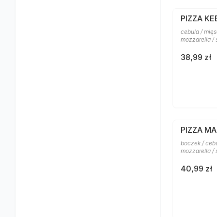
PIZZA KE
cebula / mięs
mozzarella /
38,99 zł
PIZZA M
boczek / cebu
mozzarella /
40,99 zł