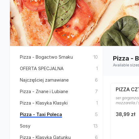
Pizza - Bogactwo Smaku
10
Pizza -
Available size
OFERTA SPECJALNA
1
Najczęściej zamawiane
6
PIZZA CZ
Pizza - Znane i Lubiane
7
ser gorgonzol
Pizza - Klasyka Klasyki
1
mozzarella /
38,99 zł
Pizza - Taxi Poleca
5
Sosy
13
Pizza - Klasyka Gatunku
6