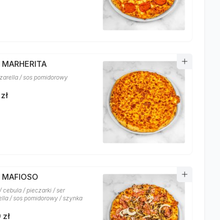
A MARHERITA
zarella / sos pomidorowy
 zł
A MAFIOSO
 cebula / pieczarki / ser
lla / sos pomidorowy / szynka
 zł