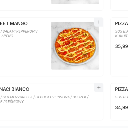
WEET MANGO
PIZZ
/ SALAMI PEPPERONI /
SOS BI
ALAPENO
KUKURY
35,99
INACI BIANCO
PIZZA
 / SER MOZZARELLA / CEBULA CZERWONA / BOCZEK /
SOS PO
SER PLEŚNIOWY
34,99