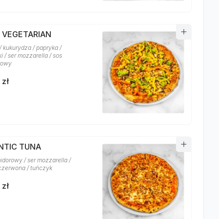
A VEGETARIAN
/ kukurydza / papryka /
i / ser mozzarella / sos
rowy
 zł
NTIC TUNA
idorowy / ser mozzarella /
czerwona / tuńczyk
 zł