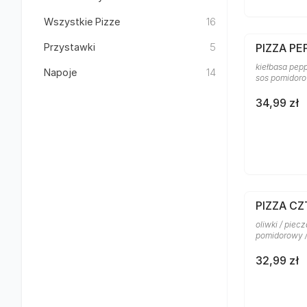
Wszystkie Pizze
16
Przystawki
5
PIZZA PE
kiełbasa pepp
Napoje
14
sos pomidor
34,99 zł
PIZZA C
oliwki / piecz
pomidorowy 
32,99 zł