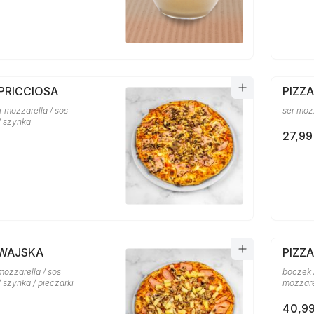
PRICCIOSA
PIZZ
er mozzarella / sos
ser moz
/ szynka
27,99
AWAJSKA
PIZZ
mozzarella / sos
boczek /
 szynka / pieczarki
mozzare
40,99