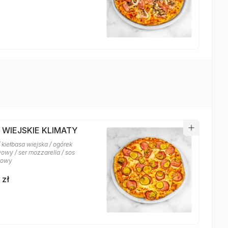
 WIEJSKIE KLIMATY
 kiełbasa wiejska / ogórek
owy / ser mozzarella / sos
rowy
 zł