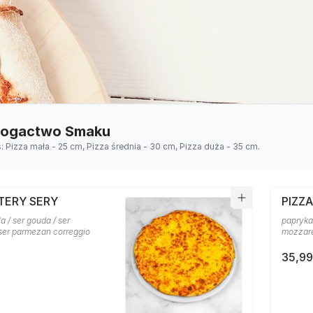
 Bogactwo Smaku
s: Pizza mała - 25 cm, Pizza średnia - 30 cm, Pizza duża - 35 cm.
TERY SERY
PIZZ
a / ser gouda / ser
papryka 
 ser parmezan correggio
mozzare
35,99