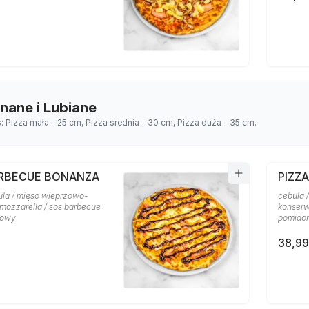
Znane i Lubiane
s: Pizza mała - 25 cm, Pizza średnia - 30 cm, Pizza duża - 35 cm.
ARBECUE BONANZA
PIZZA
ula / mięso wieprzowo-
cebula /
 mozzarella / sos barbecue
konserw
rowy
pomido
38,99