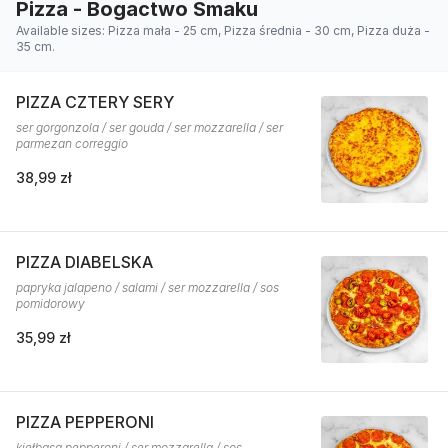
Pizza - Bogactwo Smaku
Available sizes: Pizza mała - 25 cm, Pizza średnia - 30 cm, Pizza duża -
35 cm.
PIZZA CZTERY SERY
ser gorgonzola / ser gouda / ser mozzarella / ser
parmezan correggio
38,99 zł
PIZZA DIABELSKA
papryka jalapeno / salami / ser mozzarella / sos
pomidorowy
35,99 zł
PIZZA PEPPERONI
kiełbasa pepperoni / ser mozzarella / sos