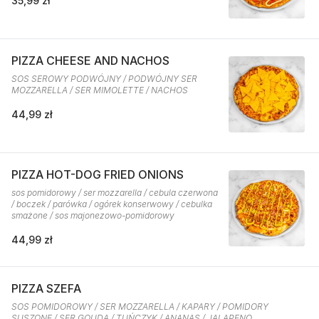
35,99 zł
PIZZA CHEESE AND NACHOS
SOS SEROWY PODWÓJNY / PODWÓJNY SER
MOZZARELLA / SER MIMOLETTE / NACHOS
44,99 zł
PIZZA HOT-DOG FRIED ONIONS
sos pomidorowy / ser mozzarella / cebula czerwona
/ boczek / parówka / ogórek konserwowy / cebulka
smażone / sos majonezowo-pomidorowy
44,99 zł
PIZZA SZEFA
SOS POMIDOROWY / SER MOZZARELLA / KAPARY / POMIDORY
SUSZONE / SER GOUDA / TUŃCZYK / ANANAS / JALAPENO