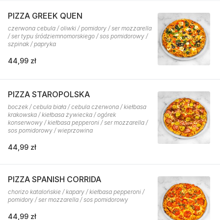
PIZZA GREEK QUEN
czerwona cebula / oliwki / pomidory / ser mozzarella
/ ser typu śródziemnomorskiego / sos pomidorowy /
szpinak / papryka
44,99 zł
PIZZA STAROPOLSKA
boczek / cebula biała / cebula czerwona / kiełbasa
krakowska / kiełbasa żywiecka / ogórek
konserwowy / kiełbasa pepperoni / ser mozzarella /
sos pomidorowy / wieprzowina
44,99 zł
PIZZA SPANISH CORRIDA
chorizo katalońskie / kapary / kiełbasa pepperoni /
pomidory / ser mozzarella / sos pomidorowy
44,99 zł