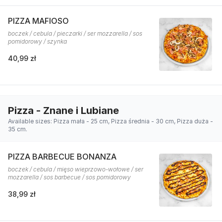
PIZZA MAFIOSO
boczek / cebula / pieczarki / ser mozzarella / sos
pomidorowy / szynka
40,99 zł
Pizza - Znane i Lubiane
Available sizes: Pizza mała - 25 cm, Pizza średnia - 30 cm, Pizza duża -
35 cm.
PIZZA BARBECUE BONANZA
boczek / cebula / mięso wieprzowo-wołowe / ser
mozzarella / sos barbecue / sos pomidorowy
38,99 zł